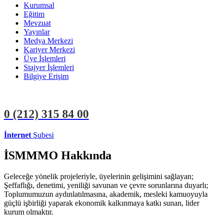
Kurumsal
Eğitim
Mevzuat
Yayınlar
Medya Merkezi
Kariyer Merkezi
Üye İşlemleri
Stajyer İşlemleri
Bilgiye Erişim
0 (212)
315 84 00
İnternet
Şubesi
ÜYE İŞLEMLERİ
STAJYER İŞLEMLERİ
İSMMMO Hakkında
Geleceğe yönelik projeleriyle, üyelerinin gelişimini sağlayan;
Şeffaflığı, denetimi, yeniliği savunan ve çevre sorunlarına duyarlı;
Toplumumuzun aydınlatılmasına, akademik, mesleki kamuoyuyla
güçlü işbirliği yaparak ekonomik kalkınmaya katkı sunan, lider
kurum olmaktır.