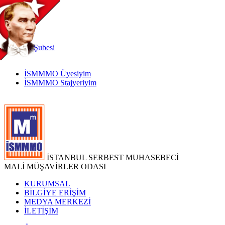
TR
|
EN
İnternet
Şubesi
İSMMMO Üyesiyim
İSMMMO Stajyeriyim
İSTANBUL SERBEST MUHASEBECİ
MALİ MÜŞAVİRLER ODASI
KURUMSAL
BİLGİYE ERİŞİM
MEDYA MERKEZİ
İLETİŞİM