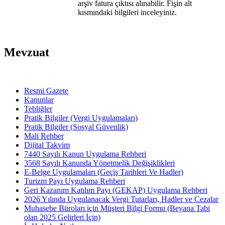
arşiv fatura çıktısı alınabilir. Fişin alt
kısmındaki bilgileri inceleyiniz.
Mevzuat
Resmi Gazete
Kanunlar
Tebliğler
Pratik Bilgiler (Vergi Uygulamaları)
Pratik Bilgiler (Sosyal Güvenlik)
Mali Rehber
Dijital Takvim
7440 Sayılı Kanun Uygulama Rehberi
3568 Sayılı Kanunda Yönetmelik Değişiklikleri
E-Belge Uygulamaları (Geçiş Tarihleri Ve Hadler)
Turizm Payı Uygulama Rehberi
Geri Kazanım Katılım Payı (GEKAP) Uygulama Rehberi
2026 Yılında Uygulanacak Vergi Tutarları, Hadler ve Cezalar
Muhasebe Büroları için Müşteri Bilgi Formu (Beyana Tabi
olan 2025 Gelirleri İçin)