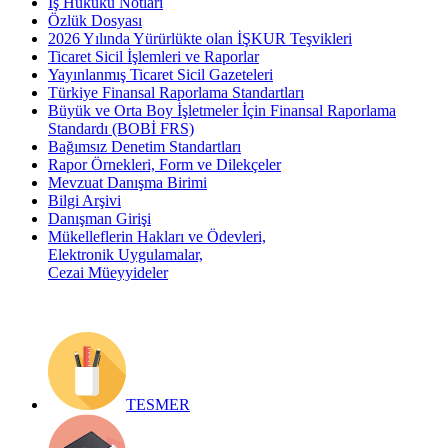
İş Hukuku Notları
Özlük Dosyası
2026 Yılında Yürürlükte olan İŞKUR Teşvikleri
Ticaret Sicil İşlemleri ve Raporlar
Yayınlanmış Ticaret Sicil Gazeteleri
Türkiye Finansal Raporlama Standartları
Büyük ve Orta Boy İşletmeler İçin Finansal Raporlama
Standardı (BOBİ FRS)
Bağımsız Denetim Standartları
Rapor Örnekleri, Form ve Dilekçeler
Mevzuat Danışma Birimi
Bilgi Arşivi
Danışman Girişi
Mükelleflerin Hakları ve Ödevleri,
Elektronik Uygulamalar,
Cezai Müeyyideler
TESMER