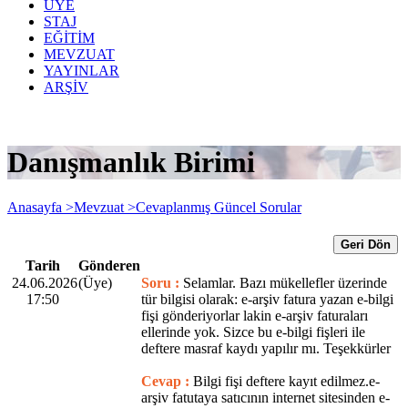
ÜYE
STAJ
EĞİTİM
MEVZUAT
YAYINLAR
ARŞİV
Danışmanlık Birimi
Anasayfa >
Mevzuat >
Cevaplanmış Güncel Sorular
Geri Dön
Tarih
Gönderen
24.06.2026
(Üye)
Soru :
Selamlar. Bazı mükellefler üzerinde
17:50
tür bilgisi olarak: e-arşiv fatura yazan e-bilgi
fişi gönderiyorlar lakin e-arşiv faturaları
ellerinde yok. Sizce bu e-bilgi fişleri ile
deftere masraf kaydı yapılır mı. Teşekkürler
Cevap :
Bilgi fişi deftere kayıt edilmez.e-
arşiv fatutaya satıcının internet sitesinden e-