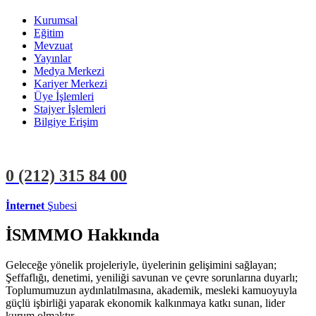
Kurumsal
Eğitim
Mevzuat
Yayınlar
Medya Merkezi
Kariyer Merkezi
Üye İşlemleri
Stajyer İşlemleri
Bilgiye Erişim
0 (212)
315 84 00
İnternet
Şubesi
ÜYE İŞLEMLERİ
STAJYER İŞLEMLERİ
İSMMMO Hakkında
Geleceğe yönelik projeleriyle, üyelerinin gelişimini sağlayan;
Şeffaflığı, denetimi, yeniliği savunan ve çevre sorunlarına duyarlı;
Toplumumuzun aydınlatılmasına, akademik, mesleki kamuoyuyla
güçlü işbirliği yaparak ekonomik kalkınmaya katkı sunan, lider
kurum olmaktır.