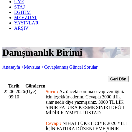
ÜYE
STAJ
EĞİTİM
MEVZUAT
YAYINLAR
ARŞİV
Danışmanlık Birimi
Anasayfa >
Mevzuat >
Cevaplanmış Güncel Sorular
Geri Dön
Tarih
Gönderen
25.06.2026
(Üye)
Soru :
Az önceki soruma cevap verdiğiniz
09:10
için teşekkür ederim. Cevapta 3000 tl lik
sınır nedir diye yazmışsınız. 3000 TL LİK
SINIR FATURA KESME SINIRI DEĞİL
MİDİR KIYMETLİ ÜSTAD.
Cevap :
NİHAİ TÜKETİCİYE 2026 YILI
İÇİN FATURA DÜZENLEME SINIR