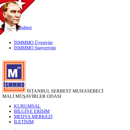
TR
|
EN
İnternet
Şubesi
İSMMMO Üyesiyim
İSMMMO Stajyeriyim
İSTANBUL SERBEST MUHASEBECİ
MALİ MÜŞAVİRLER ODASI
KURUMSAL
BİLGİYE ERİŞİM
MEDYA MERKEZİ
İLETİŞİM