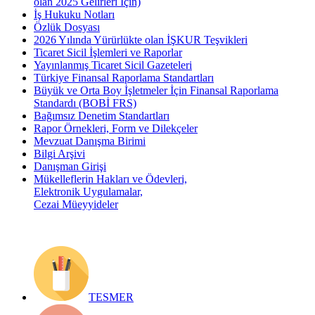
olan 2025 Gelirleri İçin)
İş Hukuku Notları
Özlük Dosyası
2026 Yılında Yürürlükte olan İŞKUR Teşvikleri
Ticaret Sicil İşlemleri ve Raporlar
Yayınlanmış Ticaret Sicil Gazeteleri
Türkiye Finansal Raporlama Standartları
Büyük ve Orta Boy İşletmeler İçin Finansal Raporlama
Standardı (BOBİ FRS)
Bağımsız Denetim Standartları
Rapor Örnekleri, Form ve Dilekçeler
Mevzuat Danışma Birimi
Bilgi Arşivi
Danışman Girişi
Mükelleflerin Hakları ve Ödevleri,
Elektronik Uygulamalar,
Cezai Müeyyideler
TESMER