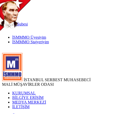
TR
|
EN
İnternet
Şubesi
İSMMMO Üyesiyim
İSMMMO Stajyeriyim
İSTANBUL SERBEST MUHASEBECİ
MALİ MÜŞAVİRLER ODASI
KURUMSAL
BİLGİYE ERİŞİM
MEDYA MERKEZİ
İLETİŞİM