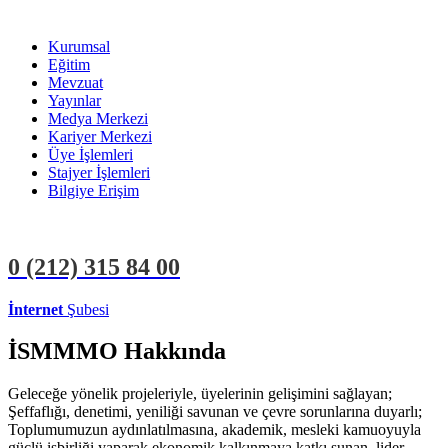
Kurumsal
Eğitim
Mevzuat
Yayınlar
Medya Merkezi
Kariyer Merkezi
Üye İşlemleri
Stajyer İşlemleri
Bilgiye Erişim
0 (212)
315 84 00
İnternet
Şubesi
ÜYE İŞLEMLERİ
STAJYER İŞLEMLERİ
İSMMMO Hakkında
Geleceğe yönelik projeleriyle, üyelerinin gelişimini sağlayan;
Şeffaflığı, denetimi, yeniliği savunan ve çevre sorunlarına duyarlı;
Toplumumuzun aydınlatılmasına, akademik, mesleki kamuoyuyla
güçlü işbirliği yaparak ekonomik kalkınmaya katkı sunan, lider