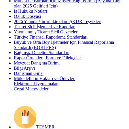
Muhasebe Büroları için Müşteri Bilgi Formu (Beyana Tabi
olan 2025 Gelirleri İçin)
İş Hukuku Notları
Özlük Dosyası
2026 Yılında Yürürlükte olan İŞKUR Teşvikleri
Ticaret Sicil İşlemleri ve Raporlar
Yayınlanmış Ticaret Sicil Gazeteleri
Türkiye Finansal Raporlama Standartları
Büyük ve Orta Boy İşletmeler İçin Finansal Raporlama
Standardı (BOBİ FRS)
Bağımsız Denetim Standartları
Rapor Örnekleri, Form ve Dilekçeler
Mevzuat Danışma Birimi
Bilgi Arşivi
Danışman Girişi
Mükelleflerin Hakları ve Ödevleri,
Elektronik Uygulamalar,
Cezai Müeyyideler
TESMER