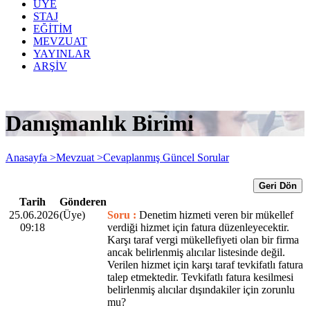
ÜYE
STAJ
EĞİTİM
MEVZUAT
YAYINLAR
ARŞİV
Danışmanlık Birimi
Anasayfa >
Mevzuat >
Cevaplanmış Güncel Sorular
Geri Dön
Tarih
Gönderen
25.06.2026
(Üye)
Soru :
Denetim hizmeti veren bir mükellef
09:18
verdiği hizmet için fatura düzenleyecektir.
Karşı taraf vergi mükellefiyeti olan bir firma
ancak belirlenmiş alıcılar listesinde değil.
Verilen hizmet için karşı taraf tevkifatlı fatura
talep etmektedir. Tevkifatlı fatura kesilmesi
belirlenmiş alıcılar dışındakiler için zorunlu
mu?