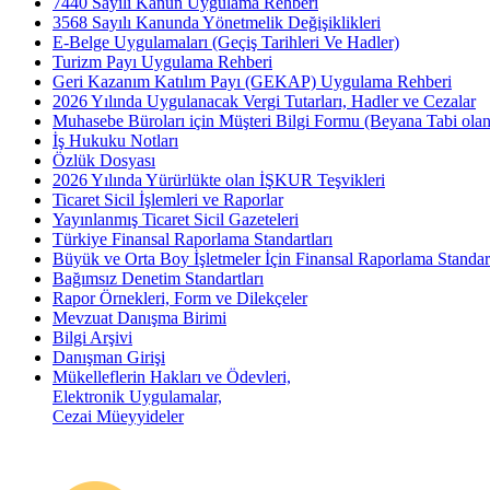
7440 Sayılı Kanun Uygulama Rehberi
3568 Sayılı Kanunda Yönetmelik Değişiklikleri
E-Belge Uygulamaları (Geçiş Tarihleri Ve Hadler)
Turizm Payı Uygulama Rehberi
Geri Kazanım Katılım Payı (GEKAP) Uygulama Rehberi
2026 Yılında Uygulanacak Vergi Tutarları, Hadler ve Cezalar
Muhasebe Büroları için Müşteri Bilgi Formu (Beyana Tabi olan 
İş Hukuku Notları
Özlük Dosyası
2026 Yılında Yürürlükte olan İŞKUR Teşvikleri
Ticaret Sicil İşlemleri ve Raporlar
Yayınlanmış Ticaret Sicil Gazeteleri
Türkiye Finansal Raporlama Standartları
Büyük ve Orta Boy İşletmeler İçin Finansal Raporlama Stand
Bağımsız Denetim Standartları
Rapor Örnekleri, Form ve Dilekçeler
Mevzuat Danışma Birimi
Bilgi Arşivi
Danışman Girişi
Mükelleflerin Hakları ve Ödevleri,
Elektronik Uygulamalar,
Cezai Müeyyideler