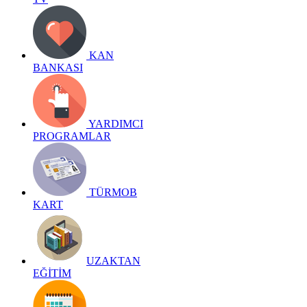
KAN
BANKASI
YARDIMCI
PROGRAMLAR
TÜRMOB
KART
UZAKTAN
EĞİTİM