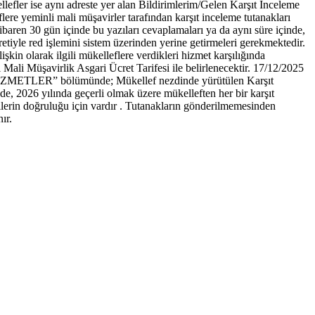
fler ise aynı adreste yer alan Bildirimlerim/Gelen Karşıt İnceleme
ere yeminli mali müşavirler tarafından karşıt inceleme tutanakları
tibaren 30 gün içinde bu yazıları cevaplamaları ya da aynı süre içinde,
iyle red işlemini sistem üzerinden yerine getirmeleri gerekmektedir.
şkin olarak ilgili mükelleflere verdikleri hizmet karşılığında
Mali Müşavirlik Asgari Ücret Tarifesi ile belirlenecektir. 17/12/2025
 HİZMETLER” bölümünde; Mükellef nezdinde yürütülen Karşıt
e, 2026 yılında geçerli olmak üzere mükelleften her bir karşıt
ilerin doğruluğu için vardır . Tutanakların gönderilmemesinden
ır.