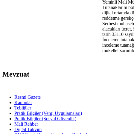
Yeminli Mali Müş
Tutanaklarım böl
dijital ortamda d
reddetme gerekçe
Serbest muhasebec
alacakları ücret
tarih 33110 say
İnceleme tutanak
inceleme tutanağ
mükellef sorumlu
Mevzuat
Resmi Gazete
Kanunlar
Tebliğler
Pratik Bilgiler (Vergi Uygulamaları)
Pratik Bilgiler (Sosyal Güvenlik)
Mali Rehber
Dijital Takvim