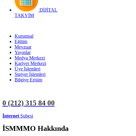
DİJİTAL
TAKVİM
Kurumsal
Eğitim
Mevzuat
Yayınlar
Medya Merkezi
Kariyer Merkezi
Üye İşlemleri
Stajyer İşlemleri
Bilgiye Erişim
0 (212)
315 84 00
İnternet
Şubesi
ÜYE İŞLEMLERİ
STAJYER İŞLEMLERİ
İSMMMO Hakkında