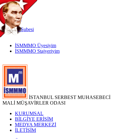
TR
|
EN
İnternet
Şubesi
İSMMMO Üyesiyim
İSMMMO Stajyeriyim
İSTANBUL SERBEST MUHASEBECİ
MALİ MÜŞAVİRLER ODASI
KURUMSAL
BİLGİYE ERİŞİM
MEDYA MERKEZİ
İLETİŞİM