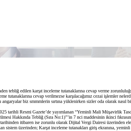
nden tebliğ edilen karşıt inceleme tutanaklarına cevap verme zorunluluğ
leme tutanaklarına cevap verilmezse karşılacağımız cezai işlemler nelerd
 angaryalar biz smmmlerin sırtına yüklenirken sizler oda olarak nasıl bi
025 tarihli Resmi Gazete’de yayımlanan “Yeminli Mali Müşavirlik Tasd
mesi Hakkında Tebliğ (Sıra No:1)”’in 7 nci maddesinin ikinci fıkrasında,
 tarihinden itibaren ise zorunlu olarak Dijital Vergi Dairesi üzerinden 
n sistem üzerinden; Karşıt inceleme tutanakları giriş ekranına, yeminli 