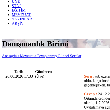
ÜYE
STAJ
EĞİTİM
MEVZUAT
YAYINLAR
ARŞİV
Danışmanlık Birimi
Anasayfa >
Mevzuat >
Cevaplanmış Güncel Sorular
Tarih
Gönderen
26.06.2026 17:33
(Üye)
Soru :
gib üzeri
oldu. karşıt ince
geçekleşirken, bu
Cevap :
24.12.2
Ortamda Gönderil
olarak, 1.7.2026
Uygulamaya açıla