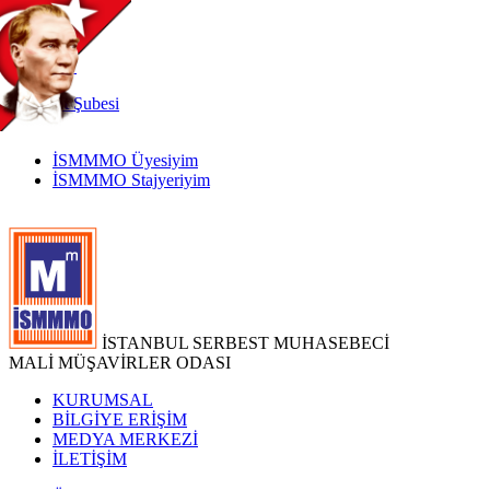
TR
|
EN
İnternet
Şubesi
İSMMMO Üyesiyim
İSMMMO Stajyeriyim
İSTANBUL SERBEST MUHASEBECİ
MALİ MÜŞAVİRLER ODASI
KURUMSAL
BİLGİYE ERİŞİM
MEDYA MERKEZİ
İLETİŞİM