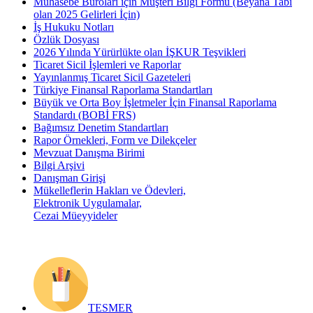
Muhasebe Büroları için Müşteri Bilgi Formu (Beyana Tabi
olan 2025 Gelirleri İçin)
İş Hukuku Notları
Özlük Dosyası
2026 Yılında Yürürlükte olan İŞKUR Teşvikleri
Ticaret Sicil İşlemleri ve Raporlar
Yayınlanmış Ticaret Sicil Gazeteleri
Türkiye Finansal Raporlama Standartları
Büyük ve Orta Boy İşletmeler İçin Finansal Raporlama
Standardı (BOBİ FRS)
Bağımsız Denetim Standartları
Rapor Örnekleri, Form ve Dilekçeler
Mevzuat Danışma Birimi
Bilgi Arşivi
Danışman Girişi
Mükelleflerin Hakları ve Ödevleri,
Elektronik Uygulamalar,
Cezai Müeyyideler
TESMER