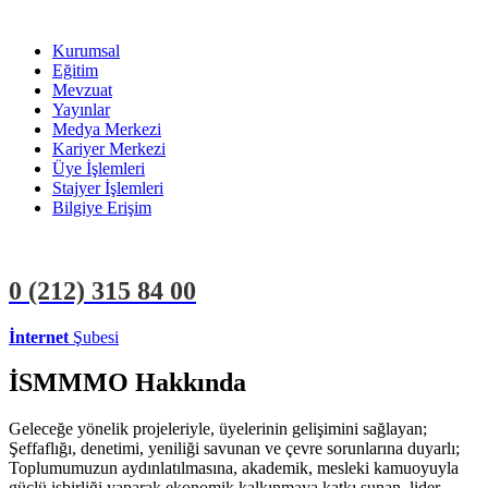
Kurumsal
Eğitim
Mevzuat
Yayınlar
Medya Merkezi
Kariyer Merkezi
Üye İşlemleri
Stajyer İşlemleri
Bilgiye Erişim
0 (212)
315 84 00
İnternet
Şubesi
ÜYE İŞLEMLERİ
STAJYER İŞLEMLERİ
İSMMMO Hakkında
Geleceğe yönelik projeleriyle, üyelerinin gelişimini sağlayan;
Şeffaflığı, denetimi, yeniliği savunan ve çevre sorunlarına duyarlı;
Toplumumuzun aydınlatılmasına, akademik, mesleki kamuoyuyla
güçlü işbirliği yaparak ekonomik kalkınmaya katkı sunan, lider