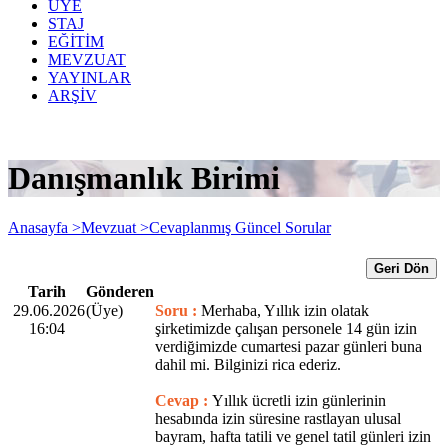
ÜYE
STAJ
EĞİTİM
MEVZUAT
YAYINLAR
ARŞİV
Danışmanlık Birimi
Anasayfa >
Mevzuat >
Cevaplanmış Güncel Sorular
Geri Dön
Tarih
Gönderen
29.06.2026
(Üye)
Soru :
Merhaba, Yıllık izin olatak
16:04
şirketimizde çalışan personele 14 gün izin
verdiğimizde cumartesi pazar günleri buna
dahil mi. Bilginizi rica ederiz.
Cevap :
Yıllık ücretli izin günlerinin
hesabında izin süresine rastlayan ulusal
bayram, hafta tatili ve genel tatil günleri izin