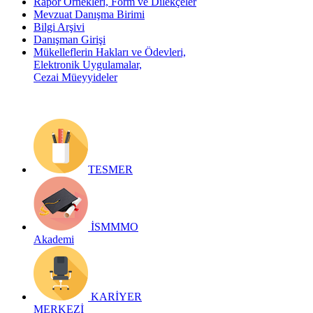
Rapor Örnekleri, Form ve Dilekçeler
Mevzuat Danışma Birimi
Bilgi Arşivi
Danışman Girişi
Mükelleflerin Hakları ve Ödevleri,
Elektronik Uygulamalar,
Cezai Müeyyideler
TESMER
İSMMMO
Akademi
KARİYER
MERKEZİ