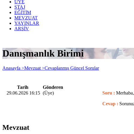
ÜYE
STAJ
EĞİTİM
MEVZUAT
YAYINLAR
ARŞİV
Danışmanlık Birimi
Anasayfa >
Mevzuat >
Cevaplanmış Güncel Sorular
Tarih
Gönderen
29.06.2026 16:15
(Üye)
Soru :
Merhaba, 
Cevap :
Sorunuz
Mevzuat