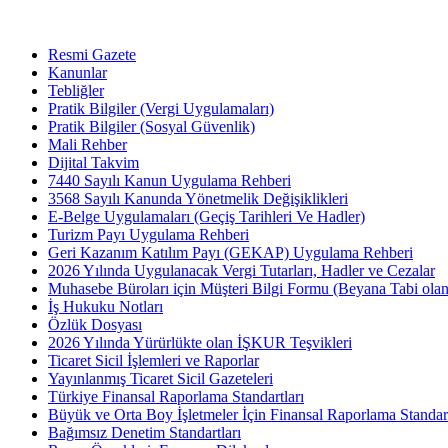
Resmi Gazete
Kanunlar
Tebliğler
Pratik Bilgiler (Vergi Uygulamaları)
Pratik Bilgiler (Sosyal Güvenlik)
Mali Rehber
Dijital Takvim
7440 Sayılı Kanun Uygulama Rehberi
3568 Sayılı Kanunda Yönetmelik Değişiklikleri
E-Belge Uygulamaları (Geçiş Tarihleri Ve Hadler)
Turizm Payı Uygulama Rehberi
Geri Kazanım Katılım Payı (GEKAP) Uygulama Rehberi
2026 Yılında Uygulanacak Vergi Tutarları, Hadler ve Cezalar
Muhasebe Büroları için Müşteri Bilgi Formu (Beyana Tabi olan 
İş Hukuku Notları
Özlük Dosyası
2026 Yılında Yürürlükte olan İŞKUR Teşvikleri
Ticaret Sicil İşlemleri ve Raporlar
Yayınlanmış Ticaret Sicil Gazeteleri
Türkiye Finansal Raporlama Standartları
Büyük ve Orta Boy İşletmeler İçin Finansal Raporlama Stand
Bağımsız Denetim Standartları