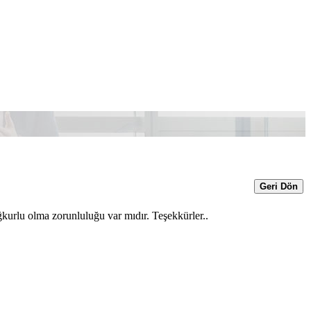
Geri Dön
ğkurlu olma zorunluluğu var mıdır. Teşekkürler..