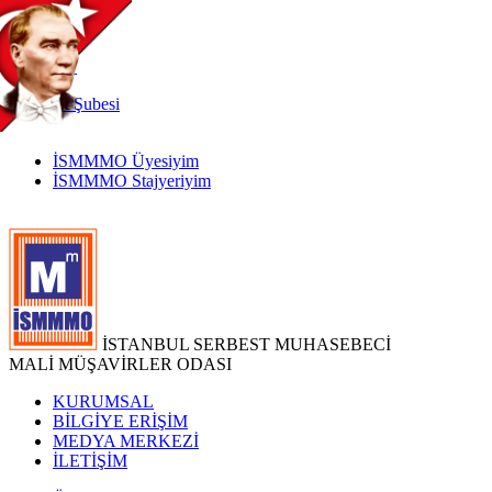
TR
|
EN
İnternet
Şubesi
İSMMMO Üyesiyim
İSMMMO Stajyeriyim
İSTANBUL SERBEST MUHASEBECİ
MALİ MÜŞAVİRLER ODASI
KURUMSAL
BİLGİYE ERİŞİM
MEDYA MERKEZİ
İLETİŞİM