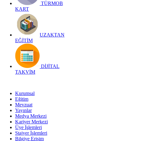
TÜRMOB
KART
UZAKTAN
EĞİTİM
DİJİTAL
TAKVİM
Kurumsal
Eğitim
Mevzuat
Yayınlar
Medya Merkezi
Kariyer Merkezi
Üye İşlemleri
Stajyer İşlemleri
Bilgiye Erişim