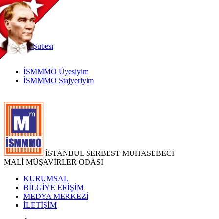
TR
|
EN
İnternet
Şubesi
İSMMMO Üyesiyim
İSMMMO Stajyeriyim
İSTANBUL SERBEST MUHASEBECİ
MALİ MÜŞAVİRLER ODASI
KURUMSAL
BİLGİYE ERİŞİM
MEDYA MERKEZİ
İLETİŞİM