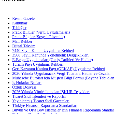
Resmi Gazete
Kanunlar
Tebliğler
Pratik Bilgiler (Vergi Uygulamaları)
Pratik Bilgiler (Sosyal Güvenlik)
Mali Rehber
Dijital Takvim
7440 Sayılı Kanun Uygulama Rehberi
3568 Sayılı Kanunda Yönetmelik Değişiklikleri
E-Belge Uygulamaları (Geçiş Tarihleri Ve Hadler)
Turizm Payı Uygulama Rehberi
Geri Kazanım Katılım Payı (GEKAP) Uygulama Rehberi
2026 Yılında Uygulanacak Vergi Tutarları, Hadler ve Cezalar
Muhasebe Büroları için Müşteri Bilgi Formu (Beyana Tabi olan 
İş Hukuku Notları
Özlük Dosyası
2026 Yılında Yürürlükte olan İŞKUR Teşvikleri
Ticaret Sicil İşlemleri ve Raporlar
Yayınlanmış Ticaret Sicil Gazeteleri
Türkiye Finansal Raporlama Standartları
Büyük ve Orta Boy İşletmeler İçin Finansal Raporlama Stand