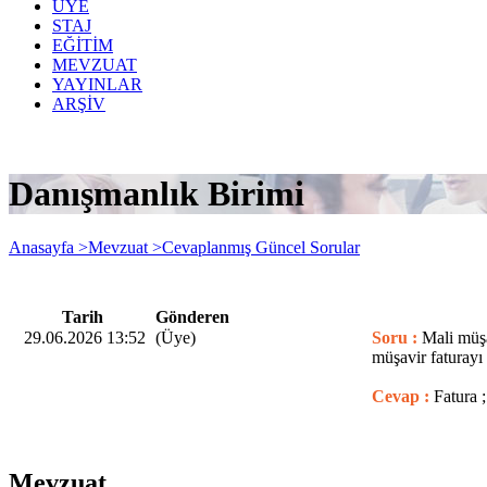
ÜYE
STAJ
EĞİTİM
MEVZUAT
YAYINLAR
ARŞİV
Danışmanlık Birimi
Anasayfa >
Mevzuat >
Cevaplanmış Güncel Sorular
Tarih
Gönderen
29.06.2026 13:52
(Üye)
Soru :
Mali müşa
müşavir faturayı
Cevap :
Fatura 
Mevzuat