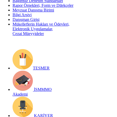
Bağımsız Denetim Standartları
Rapor Örnekleri, Form ve Dilekçeler
Mevzuat Danışma Birimi
Bilgi Arşivi
Danışman Girişi
Mükelleflerin Hakları ve Ödevleri,
Elektronik Uygulamalar,
Cezai Müeyyideler
TESMER
İSMMMO
Akademi
KARİYER