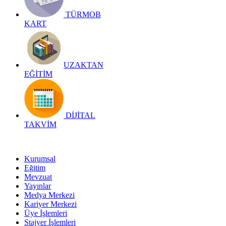
TÜRMOB
KART
UZAKTAN
EĞİTİM
DİJİTAL
TAKVİM
Kurumsal
Eğitim
Mevzuat
Yayınlar
Medya Merkezi
Kariyer Merkezi
Üye İşlemleri
Stajyer İşlemleri