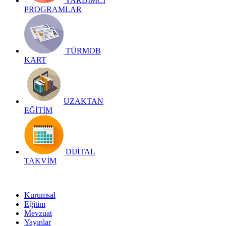
YARDIMCI
PROGRAMLAR
TÜRMOB
KART
UZAKTAN
EĞİTİM
DİJİTAL
TAKVİM
Kurumsal
Eğitim
Mevzuat
Yayınlar