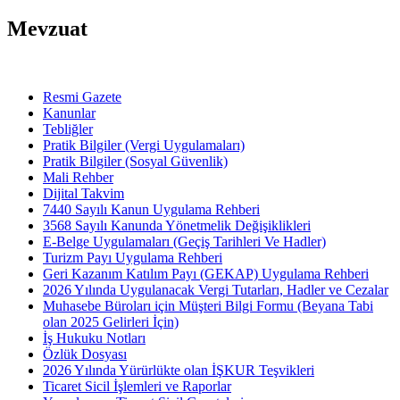
Mevzuat
Resmi Gazete
Kanunlar
Tebliğler
Pratik Bilgiler (Vergi Uygulamaları)
Pratik Bilgiler (Sosyal Güvenlik)
Mali Rehber
Dijital Takvim
7440 Sayılı Kanun Uygulama Rehberi
3568 Sayılı Kanunda Yönetmelik Değişiklikleri
E-Belge Uygulamaları (Geçiş Tarihleri Ve Hadler)
Turizm Payı Uygulama Rehberi
Geri Kazanım Katılım Payı (GEKAP) Uygulama Rehberi
2026 Yılında Uygulanacak Vergi Tutarları, Hadler ve Cezalar
Muhasebe Büroları için Müşteri Bilgi Formu (Beyana Tabi
olan 2025 Gelirleri İçin)
İş Hukuku Notları
Özlük Dosyası
2026 Yılında Yürürlükte olan İŞKUR Teşvikleri
Ticaret Sicil İşlemleri ve Raporlar