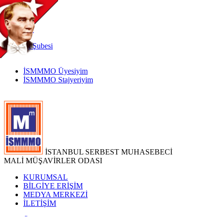
TR
|
EN
İnternet
Şubesi
İSMMMO Üyesiyim
İSMMMO Stajyeriyim
İSTANBUL SERBEST MUHASEBECİ
MALİ MÜŞAVİRLER ODASI
KURUMSAL
BİLGİYE ERİŞİM
MEDYA MERKEZİ
İLETİŞİM