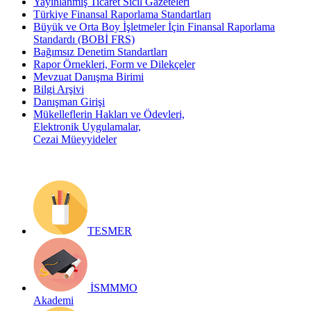
Yayınlanmış Ticaret Sicil Gazeteleri
Türkiye Finansal Raporlama Standartları
Büyük ve Orta Boy İşletmeler İçin Finansal Raporlama
Standardı (BOBİ FRS)
Bağımsız Denetim Standartları
Rapor Örnekleri, Form ve Dilekçeler
Mevzuat Danışma Birimi
Bilgi Arşivi
Danışman Girişi
Mükelleflerin Hakları ve Ödevleri,
Elektronik Uygulamalar,
Cezai Müeyyideler
TESMER
İSMMMO
Akademi