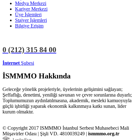
Medya Merkezi
Kariyer Merkezi
Üye İşlemleri
Stajyer İşlemleri
Bilgiye Erişim
0 (212)
315 84 00
İnternet
Şubesi
ÜYE İŞLEMLERİ
STAJYER İŞLEMLERİ
İSMMMO Hakkında
Geleceğe yönelik projeleriyle, üyelerinin gelişimini sağlayan;
Şeffaflığı, denetimi, yeniliği savunan ve çevre sorunlarına duyarlı;
Toplumumuzun aydınlatılmasına, akademik, mesleki kamuoyuyla
güçlü işbirliği yaparak ekonomik kalkınmaya katkı sunan, lider
kurum olmaktır.
© Copyright 2017 ISMMMO İstanbul Serbest Muhasebeci Mali
Müşavirler Odası | Şişli VD. 4810039249 |
ismmmo.org.tr