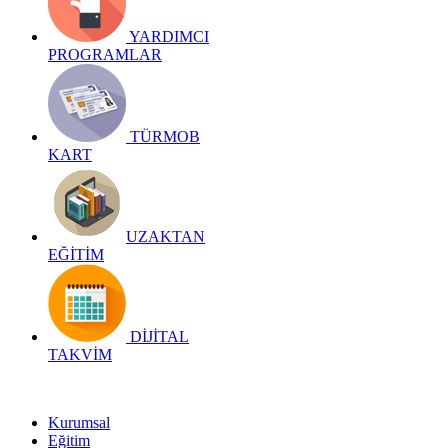
YARDIMCI
PROGRAMLAR
TÜRMOB
KART
UZAKTAN
EĞİTİM
DİJİTAL
TAKVİM
Kurumsal
Eğitim