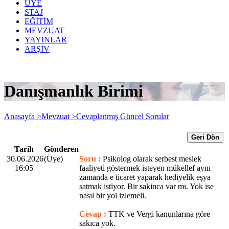
ÜYE
STAJ
EĞİTİM
MEVZUAT
YAYINLAR
ARŞİV
Danışmanlık Birimi
Anasayfa >
Mevzuat >
Cevaplanmış Güncel Sorular
Geri Dön
Tarih
Gönderen
30.06.2026
(Üye)
Soru :
Psikolog olarak serbest meslek
16:05
faaliyeti göstermek isteyen mükellef aynı
zamanda e ticaret yaparak hediyelik eşya
satmak istiyor. Bir sakinca var mı. Yok ise
nasıl bir yol izlemeli.
Cevap :
TTK ve Vergi kanunlarına göre
sakıca yok.