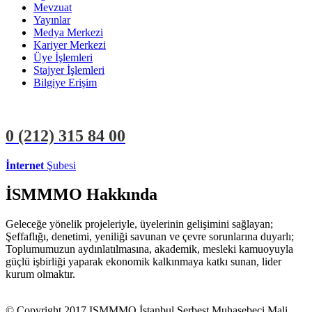
Mevzuat
Yayınlar
Medya Merkezi
Kariyer Merkezi
Üye İşlemleri
Stajyer İşlemleri
Bilgiye Erişim
0 (212)
315 84 00
İnternet
Şubesi
ÜYE İŞLEMLERİ
STAJYER İŞLEMLERİ
İSMMMO Hakkında
Geleceğe yönelik projeleriyle, üyelerinin gelişimini sağlayan;
Şeffaflığı, denetimi, yeniliği savunan ve çevre sorunlarına duyarlı;
Toplumumuzun aydınlatılmasına, akademik, mesleki kamuoyuyla
güçlü işbirliği yaparak ekonomik kalkınmaya katkı sunan, lider
kurum olmaktır.
© Copyright 2017 ISMMMO İstanbul Serbest Muhasebeci Mali