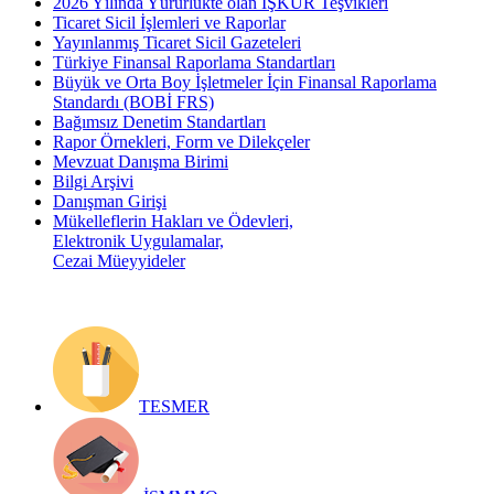
2026 Yılında Yürürlükte olan İŞKUR Teşvikleri
Ticaret Sicil İşlemleri ve Raporlar
Yayınlanmış Ticaret Sicil Gazeteleri
Türkiye Finansal Raporlama Standartları
Büyük ve Orta Boy İşletmeler İçin Finansal Raporlama
Standardı (BOBİ FRS)
Bağımsız Denetim Standartları
Rapor Örnekleri, Form ve Dilekçeler
Mevzuat Danışma Birimi
Bilgi Arşivi
Danışman Girişi
Mükelleflerin Hakları ve Ödevleri,
Elektronik Uygulamalar,
Cezai Müeyyideler
TESMER