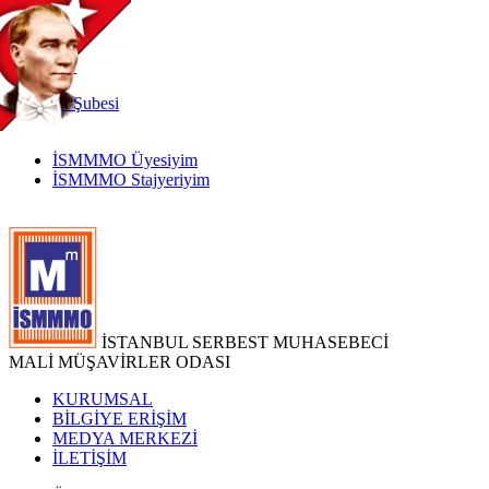
TR
|
EN
İnternet
Şubesi
İSMMMO Üyesiyim
İSMMMO Stajyeriyim
İSTANBUL SERBEST MUHASEBECİ
MALİ MÜŞAVİRLER ODASI
KURUMSAL
BİLGİYE ERİŞİM
MEDYA MERKEZİ
İLETİŞİM