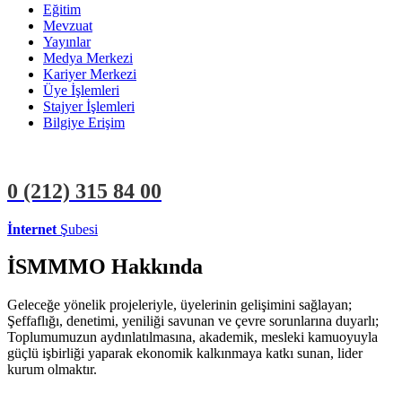
Eğitim
Mevzuat
Yayınlar
Medya Merkezi
Kariyer Merkezi
Üye İşlemleri
Stajyer İşlemleri
Bilgiye Erişim
0 (212)
315 84 00
İnternet
Şubesi
ÜYE İŞLEMLERİ
STAJYER İŞLEMLERİ
İSMMMO Hakkında
Geleceğe yönelik projeleriyle, üyelerinin gelişimini sağlayan;
Şeffaflığı, denetimi, yeniliği savunan ve çevre sorunlarına duyarlı;
Toplumumuzun aydınlatılmasına, akademik, mesleki kamuoyuyla
güçlü işbirliği yaparak ekonomik kalkınmaya katkı sunan, lider
kurum olmaktır.