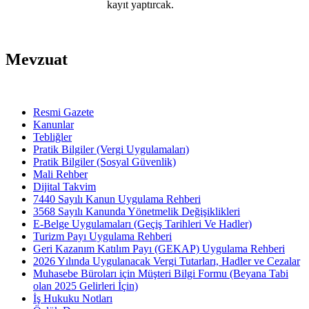
kayıt yaptırcak.
Mevzuat
Resmi Gazete
Kanunlar
Tebliğler
Pratik Bilgiler (Vergi Uygulamaları)
Pratik Bilgiler (Sosyal Güvenlik)
Mali Rehber
Dijital Takvim
7440 Sayılı Kanun Uygulama Rehberi
3568 Sayılı Kanunda Yönetmelik Değişiklikleri
E-Belge Uygulamaları (Geçiş Tarihleri Ve Hadler)
Turizm Payı Uygulama Rehberi
Geri Kazanım Katılım Payı (GEKAP) Uygulama Rehberi
2026 Yılında Uygulanacak Vergi Tutarları, Hadler ve Cezalar
Muhasebe Büroları için Müşteri Bilgi Formu (Beyana Tabi
olan 2025 Gelirleri İçin)
İş Hukuku Notları