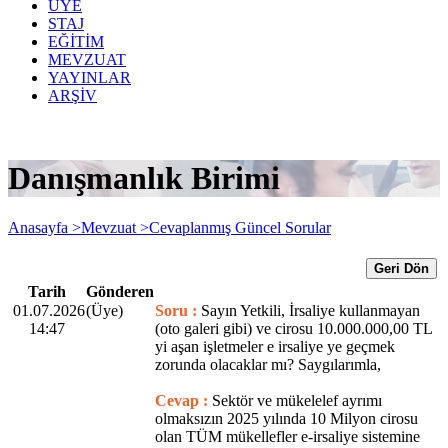
ÜYE
STAJ
EĞİTİM
MEVZUAT
YAYINLAR
ARŞİV
Danışmanlık Birimi
Anasayfa >
Mevzuat >
Cevaplanmış Güncel Sorular
Geri Dön
Tarih
Gönderen
01.07.2026
(Üye)
Soru :
Sayın Yetkili, İrsaliye kullanmayan
14:47
(oto galeri gibi) ve cirosu 10.000.000,00 TL
yi aşan işletmeler e irsaliye ye geçmek
zorunda olacaklar mı? Saygılarımla,
Cevap :
Sektör ve mükelelef ayrımı
olmaksızın 2025 yılında 10 Milyon cirosu
olan TÜM mükellefler e-irsaliye sistemine