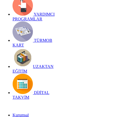
YARDIMCI
PROGRAMLAR
TÜRMOB
KART
UZAKTAN
EĞİTİM
DİJİTAL
TAKVİM
Kurumsal