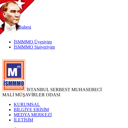
TR
|
EN
İnternet
Şubesi
İSMMMO Üyesiyim
İSMMMO Stajyeriyim
İSTANBUL SERBEST MUHASEBECİ
MALİ MÜŞAVİRLER ODASI
KURUMSAL
BİLGİYE ERİŞİM
MEDYA MERKEZİ
İLETİŞİM