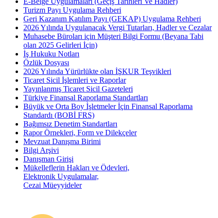
E-Belge Uygulamaları (Geçiş Tarihleri Ve Hadler)
Turizm Payı Uygulama Rehberi
Geri Kazanım Katılım Payı (GEKAP) Uygulama Rehberi
2026 Yılında Uygulanacak Vergi Tutarları, Hadler ve Cezalar
Muhasebe Büroları için Müşteri Bilgi Formu (Beyana Tabi
olan 2025 Gelirleri İçin)
İş Hukuku Notları
Özlük Dosyası
2026 Yılında Yürürlükte olan İŞKUR Teşvikleri
Ticaret Sicil İşlemleri ve Raporlar
Yayınlanmış Ticaret Sicil Gazeteleri
Türkiye Finansal Raporlama Standartları
Büyük ve Orta Boy İşletmeler İçin Finansal Raporlama
Standardı (BOBİ FRS)
Bağımsız Denetim Standartları
Rapor Örnekleri, Form ve Dilekçeler
Mevzuat Danışma Birimi
Bilgi Arşivi
Danışman Girişi
Mükelleflerin Hakları ve Ödevleri,
Elektronik Uygulamalar,
Cezai Müeyyideler