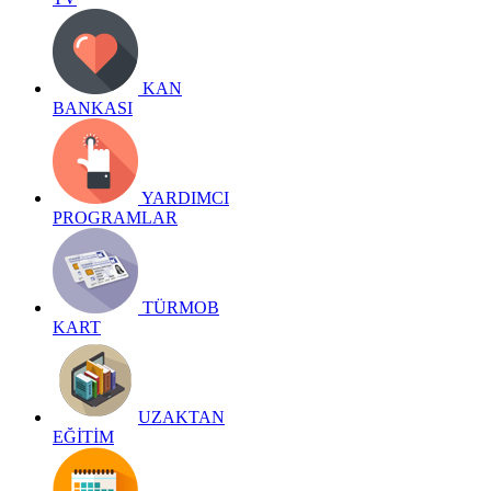
KAN
BANKASI
YARDIMCI
PROGRAMLAR
TÜRMOB
KART
UZAKTAN
EĞİTİM