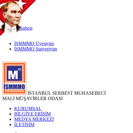
TR
|
EN
İnternet
Şubesi
İSMMMO Üyesiyim
İSMMMO Stajyeriyim
İSTANBUL SERBEST MUHASEBECİ
MALİ MÜŞAVİRLER ODASI
KURUMSAL
BİLGİYE ERİŞİM
MEDYA MERKEZİ
İLETİŞİM