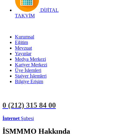
DİJİTAL
TAKVİM
Kurumsal
Eğitim
Mevzuat
Yayınlar
Medya Merkezi
Kariyer Merkezi
Üye İşlemleri
Stajyer İşlemleri
Bilgiye Erişim
0 (212)
315 84 00
İnternet
Şubesi
ÜYE İŞLEMLERİ
STAJYER İŞLEMLERİ
İSMMMO Hakkında