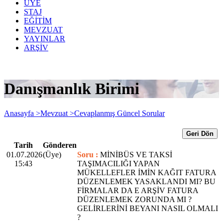
ÜYE
STAJ
EĞİTİM
MEVZUAT
YAYINLAR
ARŞİV
Danışmanlık Birimi
Anasayfa >
Mevzuat >
Cevaplanmış Güncel Sorular
Geri Dön
Tarih
Gönderen
01.07.2026
(Üye)
Soru :
MİNİBÜS VE TAKSİ
15:43
TAŞIMACILIĞI YAPAN
MÜKELLEFLER İMİN KAĞIT FATURA
DÜZENLEMEK YASAKLANDI MI? BU
FİRMALAR DA E ARŞİV FATURA
DÜZENLEMEK ZORUNDA MI ?
GELİRLERİNİ BEYANI NASIL OLMALI
?