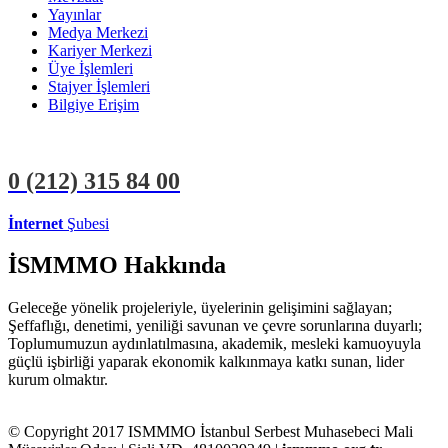
Yayınlar
Medya Merkezi
Kariyer Merkezi
Üye İşlemleri
Stajyer İşlemleri
Bilgiye Erişim
0 (212)
315 84 00
İnternet
Şubesi
ÜYE İŞLEMLERİ
STAJYER İŞLEMLERİ
İSMMMO Hakkında
Geleceğe yönelik projeleriyle, üyelerinin gelişimini sağlayan;
Şeffaflığı, denetimi, yeniliği savunan ve çevre sorunlarına duyarlı;
Toplumumuzun aydınlatılmasına, akademik, mesleki kamuoyuyla
güçlü işbirliği yaparak ekonomik kalkınmaya katkı sunan, lider
kurum olmaktır.
© Copyright 2017 ISMMMO İstanbul Serbest Muhasebeci Mali