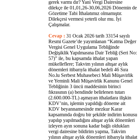
gerek varmı dır? Yani Vergi Dairesine
dilekçe ile 01,01,26-30,06,2026 Dönemin de
Gözetime Tabi İthalatımız olmamıştır.
Dilekçesi vermesi yeterli olur mu. İyi
Çalışmalar.
Cevap :
31 Ocak 2026 tarih 33154 sayılı
Resmi Gazete’de yayımlanan “Katma Değer
Vergisi Genel Uygulama Tebliğinde
Değişiklik Yapılmasına Dair Tebliğ (Seri No:
57)” ile, bu kapsamda ithalat yapan
mükelleflere; Takvim yılının altışar aylık
dönemleri itibarıyla ithalat bedeli 46 Sıra
No.lu Serbest Muhasebeci Mali Müşavirlik
ve Yeminli Mali Müşavirlik Kanunu Genel
Tebliğinin 3 üncü maddesinin birinci
fıkrasının (a) bendinde belirlenen tutarı
(2.600.000-TL) aşmayan ithalatlara ilişkin
KDV’nin, işlemin yapıldığı döneme ait
KDV beyannamesinde mezkur Karar
kapsamında doğru bir şekilde indirim konusu
yapılıp yapılmadığını altışar aylık dönemleri
izleyen ayın sonuna kadar bağlı oldukları
vergi dairesine bildirim yapma, Takvim
yılının altışar aylık dönemleri itibarıyla ithalat