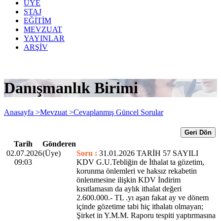
ÜYE
STAJ
EĞİTİM
MEVZUAT
YAYINLAR
ARŞİV
Danışmanlık Birimi
Anasayfa >
Mevzuat >
Cevaplanmış Güncel Sorular
Geri Dön
Tarih
Gönderen
02.07.2026
(Üye)
Soru :
31.01.2026 TARİH 57 SAYILI
09:03
KDV G.U.Tebliğin de İthalat ta gözetim,
korunma önlemleri ve haksız rekabetin
önlenmesine ilişkin KDV İndirim
kısıtlamasın da aylık ithalat değeri
2.600.000.- TL .yı aşan fakat ay ve dönem
içinde gözetime tabi hiç ithalatı olmayan;
Şirket in Y.M.M. Raporu tespiti yaptırmasına