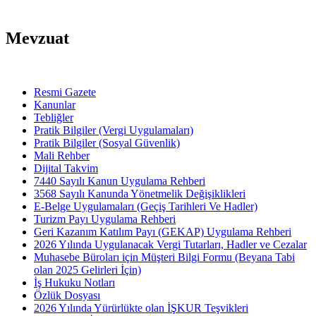
Mevzuat
Resmi Gazete
Kanunlar
Tebliğler
Pratik Bilgiler (Vergi Uygulamaları)
Pratik Bilgiler (Sosyal Güvenlik)
Mali Rehber
Dijital Takvim
7440 Sayılı Kanun Uygulama Rehberi
3568 Sayılı Kanunda Yönetmelik Değişiklikleri
E-Belge Uygulamaları (Geçiş Tarihleri Ve Hadler)
Turizm Payı Uygulama Rehberi
Geri Kazanım Katılım Payı (GEKAP) Uygulama Rehberi
2026 Yılında Uygulanacak Vergi Tutarları, Hadler ve Cezalar
Muhasebe Büroları için Müşteri Bilgi Formu (Beyana Tabi
olan 2025 Gelirleri İçin)
İş Hukuku Notları
Özlük Dosyası
2026 Yılında Yürürlükte olan İŞKUR Teşvikleri