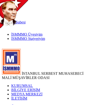
TR
|
EN
İnternet
Şubesi
İSMMMO Üyesiyim
İSMMMO Stajyeriyim
İSTANBUL SERBEST MUHASEBECİ
MALİ MÜŞAVİRLER ODASI
KURUMSAL
BİLGİYE ERİŞİM
MEDYA MERKEZİ
İLETİŞİM