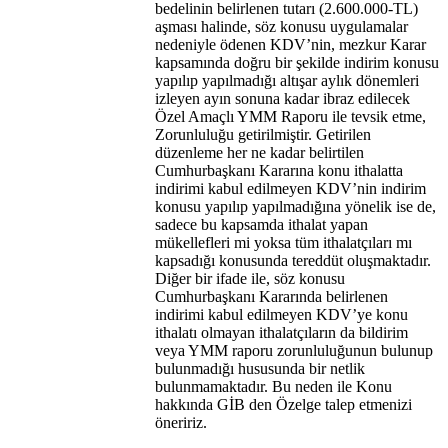
bedelinin belirlenen tutarı (2.600.000-TL)
aşması halinde, söz konusu uygulamalar
nedeniyle ödenen KDV’nin, mezkur Karar
kapsamında doğru bir şekilde indirim konusu
yapılıp yapılmadığı altışar aylık dönemleri
izleyen ayın sonuna kadar ibraz edilecek
Özel Amaçlı YMM Raporu ile tevsik etme,
Zorunluluğu getirilmiştir. Getirilen
düzenleme her ne kadar belirtilen
Cumhurbaşkanı Kararına konu ithalatta
indirimi kabul edilmeyen KDV’nin indirim
konusu yapılıp yapılmadığına yönelik ise de,
sadece bu kapsamda ithalat yapan
mükellefleri mi yoksa tüm ithalatçıları mı
kapsadığı konusunda tereddüt oluşmaktadır.
Diğer bir ifade ile, söz konusu
Cumhurbaşkanı Kararında belirlenen
indirimi kabul edilmeyen KDV’ye konu
ithalatı olmayan ithalatçıların da bildirim
veya YMM raporu zorunluluğunun bulunup
bulunmadığı hususunda bir netlik
bulunmamaktadır. Bu neden ile Konu
hakkında GİB den Özelge talep etmenizi
öneririz.