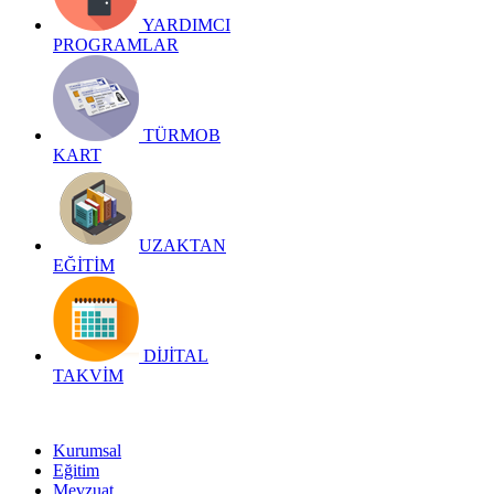
YARDIMCI
PROGRAMLAR
TÜRMOB
KART
UZAKTAN
EĞİTİM
DİJİTAL
TAKVİM
Kurumsal
Eğitim
Mevzuat