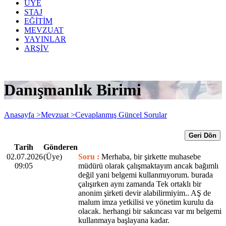
ÜYE
STAJ
EĞİTİM
MEVZUAT
YAYINLAR
ARŞİV
Danışmanlık Birimi
Anasayfa >
Mevzuat >
Cevaplanmış Güncel Sorular
Geri Dön
Tarih
Gönderen
02.07.2026
(Üye)
Soru :
Merhaba, bir şirkette muhasebe
09:05
müdürü olarak çalışmaktayım ancak bağımlı
değil yani belgemi kullanmıyorum. burada
çalışırken aynı zamanda Tek ortaklı bir
anonim şirketi devir alabilirmiyim.. AŞ de
malum imza yetkilisi ve yönetim kurulu da
olacak. herhangi bir sakıncası var mı belgemi
kullanmaya başlayana kadar.