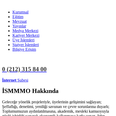
Kurumsal
Eğitim
Mevzuat
Yayınlar
Medya Merkezi
Kariyer Merkezi
Üye İşlemleri
Stajyer İşlemleri
Bilgiye Erişim
0 (212)
315 84 00
İnternet
Şubesi
ÜYE İŞLEMLERİ
STAJYER İŞLEMLERİ
İSMMMO Hakkında
Geleceğe yönelik projeleriyle, üyelerinin gelişimini sağlayan;
Şeffaflığı, denetimi, yeniliği savunan ve çevre sorunlarına duyarlı;
Toplumumuzun aydınlatılmasına, akademik, mesleki kamuoyuyla
güçlü işbirliği yaparak ekonomik kalkınmaya katkı sunan, lider