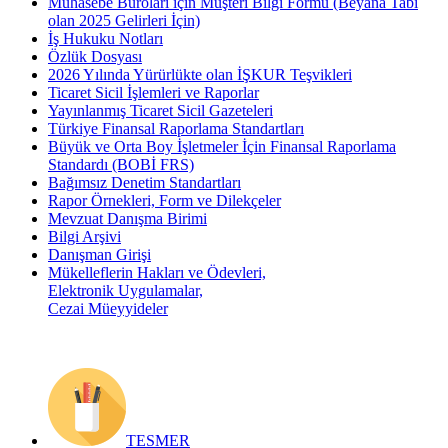
Muhasebe Büroları için Müşteri Bilgi Formu (Beyana Tabi
olan 2025 Gelirleri İçin)
İş Hukuku Notları
Özlük Dosyası
2026 Yılında Yürürlükte olan İŞKUR Teşvikleri
Ticaret Sicil İşlemleri ve Raporlar
Yayınlanmış Ticaret Sicil Gazeteleri
Türkiye Finansal Raporlama Standartları
Büyük ve Orta Boy İşletmeler İçin Finansal Raporlama
Standardı (BOBİ FRS)
Bağımsız Denetim Standartları
Rapor Örnekleri, Form ve Dilekçeler
Mevzuat Danışma Birimi
Bilgi Arşivi
Danışman Girişi
Mükelleflerin Hakları ve Ödevleri,
Elektronik Uygulamalar,
Cezai Müeyyideler
TESMER