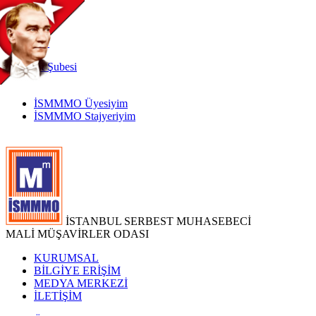
TR
|
EN
İnternet
Şubesi
İSMMMO Üyesiyim
İSMMMO Stajyeriyim
İSTANBUL SERBEST MUHASEBECİ
MALİ MÜŞAVİRLER ODASI
KURUMSAL
BİLGİYE ERİŞİM
MEDYA MERKEZİ
İLETİŞİM