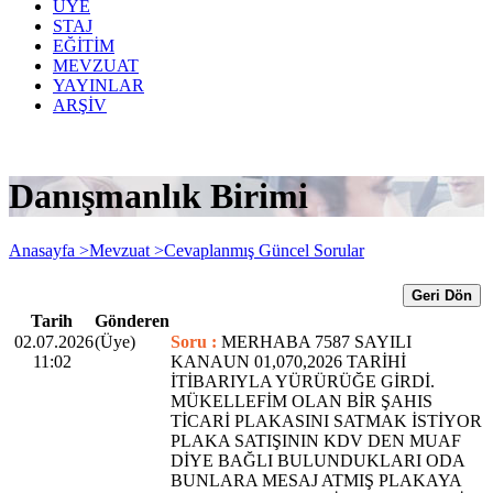
ÜYE
STAJ
EĞİTİM
MEVZUAT
YAYINLAR
ARŞİV
Danışmanlık Birimi
Anasayfa >
Mevzuat >
Cevaplanmış Güncel Sorular
Geri Dön
Tarih
Gönderen
02.07.2026
(Üye)
Soru :
MERHABA 7587 SAYILI
11:02
KANAUN 01,070,2026 TARİHİ
İTİBARIYLA YÜRÜRÜĞE GİRDİ.
MÜKELLEFİM OLAN BİR ŞAHIS
TİCARİ PLAKASINI SATMAK İSTİYOR
PLAKA SATIŞININ KDV DEN MUAF
DİYE BAĞLI BULUNDUKLARI ODA
BUNLARA MESAJ ATMIŞ PLAKAYA