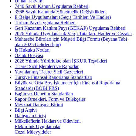
Dijital Takvim
7440 Sayılı Kanun Uygulama Rehberi
3568 Sayılı Kanunda Yönetmelik Değişiklikleri
E-Belge Uygulamaları (Geçiş Tarihleri Ve Hadler)
Turizm Payı Uygulama Rehberi
Geri Kazanım Katılım Payı (GEKAP) Uygulama Rehberi
2026 Yılında Uygulanacak Vergi Tutarları, Hadler ve Cezalar
Muhasebe Büroları için Müşteri Bilgi Formu (Beyana Tabi
olan 2025 Gelirleri İçin)
İş Hukuku Notları
Özlük Dosyası
2026 Yılında Yürürlükte olan İŞKUR Teşvikleri
Ticaret Sicil İşlemleri ve Raporlar
Yayınlanmış Ticaret Sicil Gazeteleri
Türkiye Finansal Raporlama Standartları
Büyük ve Orta Boy İşletmeler İçin Finansal Raporlama
Standardı (BOBİ FRS)
Bağımsız Denetim Standartları
Rapor Örnekleri, Form ve Dilekçeler
Mevzuat Danışma Birimi
Bilgi Arşivi
Danışman Girişi
Mükelleflerin Hakları ve Ödevleri,
Elektronik Uygulamalar,
Cezai Müeyyideler