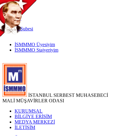
TR
|
EN
İnternet
Şubesi
İSMMMO Üyesiyim
İSMMMO Stajyeriyim
İSTANBUL SERBEST MUHASEBECİ
MALİ MÜŞAVİRLER ODASI
KURUMSAL
BİLGİYE ERİŞİM
MEDYA MERKEZİ
İLETİŞİM