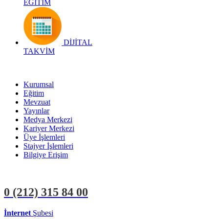
EĞİTİM
DİJİTAL
TAKVİM
Kurumsal
Eğitim
Mevzuat
Yayınlar
Medya Merkezi
Kariyer Merkezi
Üye İşlemleri
Stajyer İşlemleri
Bilgiye Erişim
0 (212)
315 84 00
İnternet
Şubesi
ÜYE İŞLEMLERİ
STAJYER İŞLEMLERİ