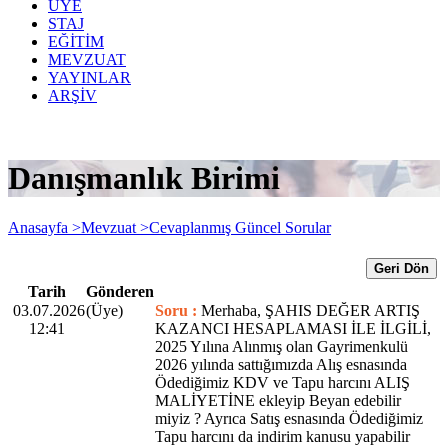
ÜYE
STAJ
EĞİTİM
MEVZUAT
YAYINLAR
ARŞİV
Danışmanlık Birimi
Anasayfa >
Mevzuat >
Cevaplanmış Güncel Sorular
Geri Dön
Tarih
Gönderen
03.07.2026
(Üye)
Soru :
Merhaba, ŞAHIS DEĞER ARTIŞ
12:41
KAZANCI HESAPLAMASI İLE İLGİLİ,
2025 Yılına Alınmış olan Gayrimenkulü
2026 yılında sattığımızda Alış esnasında
Ödediğimiz KDV ve Tapu harcını ALIŞ
MALİYETİNE ekleyip Beyan edebilir
miyiz ? Ayrıca Satış esnasında Ödediğimiz
Tapu harcını da indirim kanusu yapabilir