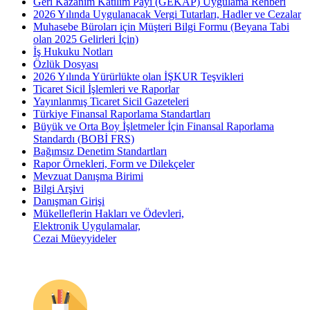
Geri Kazanım Katılım Payı (GEKAP) Uygulama Rehberi
2026 Yılında Uygulanacak Vergi Tutarları, Hadler ve Cezalar
Muhasebe Büroları için Müşteri Bilgi Formu (Beyana Tabi
olan 2025 Gelirleri İçin)
İş Hukuku Notları
Özlük Dosyası
2026 Yılında Yürürlükte olan İŞKUR Teşvikleri
Ticaret Sicil İşlemleri ve Raporlar
Yayınlanmış Ticaret Sicil Gazeteleri
Türkiye Finansal Raporlama Standartları
Büyük ve Orta Boy İşletmeler İçin Finansal Raporlama
Standardı (BOBİ FRS)
Bağımsız Denetim Standartları
Rapor Örnekleri, Form ve Dilekçeler
Mevzuat Danışma Birimi
Bilgi Arşivi
Danışman Girişi
Mükelleflerin Hakları ve Ödevleri,
Elektronik Uygulamalar,
Cezai Müeyyideler