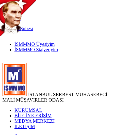
TR
|
EN
İnternet
Şubesi
İSMMMO Üyesiyim
İSMMMO Stajyeriyim
İSTANBUL SERBEST MUHASEBECİ
MALİ MÜŞAVİRLER ODASI
KURUMSAL
BİLGİYE ERİŞİM
MEDYA MERKEZİ
İLETİŞİM