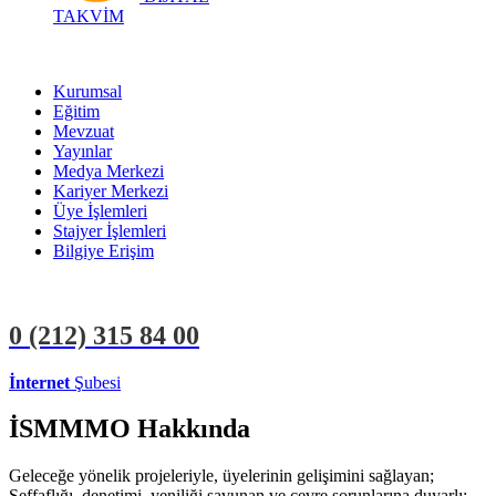
TAKVİM
Kurumsal
Eğitim
Mevzuat
Yayınlar
Medya Merkezi
Kariyer Merkezi
Üye İşlemleri
Stajyer İşlemleri
Bilgiye Erişim
0 (212)
315 84 00
İnternet
Şubesi
ÜYE İŞLEMLERİ
STAJYER İŞLEMLERİ
İSMMMO Hakkında
Geleceğe yönelik projeleriyle, üyelerinin gelişimini sağlayan;
Şeffaflığı, denetimi, yeniliği savunan ve çevre sorunlarına duyarlı;