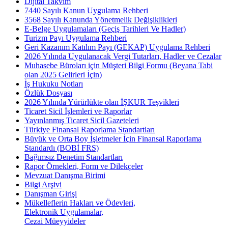
Dijital Takvim
7440 Sayılı Kanun Uygulama Rehberi
3568 Sayılı Kanunda Yönetmelik Değişiklikleri
E-Belge Uygulamaları (Geçiş Tarihleri Ve Hadler)
Turizm Payı Uygulama Rehberi
Geri Kazanım Katılım Payı (GEKAP) Uygulama Rehberi
2026 Yılında Uygulanacak Vergi Tutarları, Hadler ve Cezalar
Muhasebe Büroları için Müşteri Bilgi Formu (Beyana Tabi
olan 2025 Gelirleri İçin)
İş Hukuku Notları
Özlük Dosyası
2026 Yılında Yürürlükte olan İŞKUR Teşvikleri
Ticaret Sicil İşlemleri ve Raporlar
Yayınlanmış Ticaret Sicil Gazeteleri
Türkiye Finansal Raporlama Standartları
Büyük ve Orta Boy İşletmeler İçin Finansal Raporlama
Standardı (BOBİ FRS)
Bağımsız Denetim Standartları
Rapor Örnekleri, Form ve Dilekçeler
Mevzuat Danışma Birimi
Bilgi Arşivi
Danışman Girişi
Mükelleflerin Hakları ve Ödevleri,
Elektronik Uygulamalar,
Cezai Müeyyideler