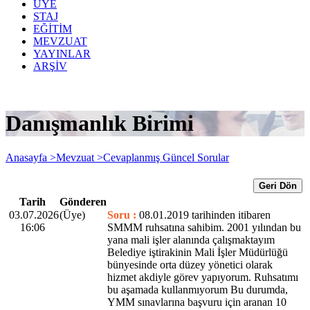
ÜYE
STAJ
EĞİTİM
MEVZUAT
YAYINLAR
ARŞİV
Danışmanlık Birimi
Anasayfa >
Mevzuat >
Cevaplanmış Güncel Sorular
Geri Dön
Tarih
Gönderen
03.07.2026
(Üye)
Soru :
08.01.2019 tarihinden itibaren
16:06
SMMM ruhsatına sahibim. 2001 yılından bu
yana mali işler alanında çalışmaktayım
Belediye iştirakinin Mali İşler Müdürlüğü
bünyesinde orta düzey yönetici olarak
hizmet akdiyle görev yapıyorum. Ruhsatımı
bu aşamada kullanmıyorum Bu durumda,
YMM sınavlarına başvuru için aranan 10