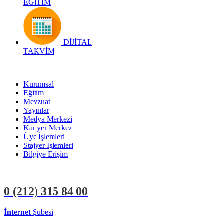
EĞİTİM
DİJİTAL
TAKVİM
Kurumsal
Eğitim
Mevzuat
Yayınlar
Medya Merkezi
Kariyer Merkezi
Üye İşlemleri
Stajyer İşlemleri
Bilgiye Erişim
0 (212)
315 84 00
İnternet
Şubesi
ÜYE İŞLEMLERİ
STAJYER İŞLEMLERİ