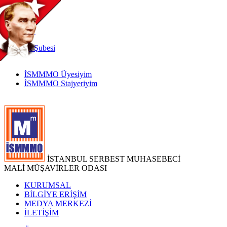
TR
|
EN
İnternet
Şubesi
İSMMMO Üyesiyim
İSMMMO Stajyeriyim
İSTANBUL SERBEST MUHASEBECİ
MALİ MÜŞAVİRLER ODASI
KURUMSAL
BİLGİYE ERİŞİM
MEDYA MERKEZİ
İLETİŞİM