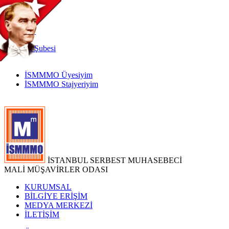
TR
|
EN
İnternet
Şubesi
İSMMMO Üyesiyim
İSMMMO Stajyeriyim
İSTANBUL SERBEST MUHASEBECİ
MALİ MÜŞAVİRLER ODASI
KURUMSAL
BİLGİYE ERİŞİM
MEDYA MERKEZİ
İLETİŞİM