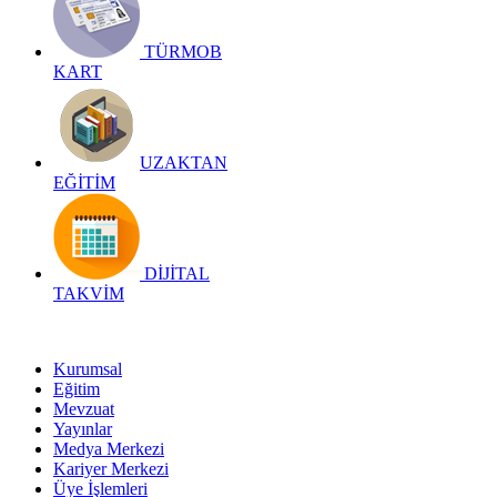
TÜRMOB
KART
UZAKTAN
EĞİTİM
DİJİTAL
TAKVİM
Kurumsal
Eğitim
Mevzuat
Yayınlar
Medya Merkezi
Kariyer Merkezi
Üye İşlemleri