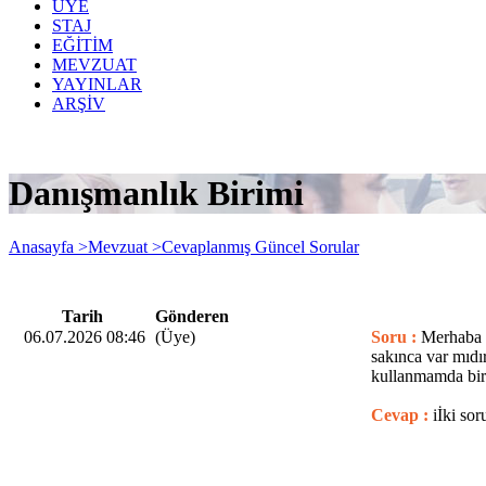
ÜYE
STAJ
EĞİTİM
MEVZUAT
YAYINLAR
ARŞİV
Danışmanlık Birimi
Anasayfa >
Mevzuat >
Cevaplanmış Güncel Sorular
Tarih
Gönderen
06.07.2026 08:46
(Üye)
Soru :
Merhaba b
sakınca var mıdı
kullanmamda bir 
Cevap :
iİki sor