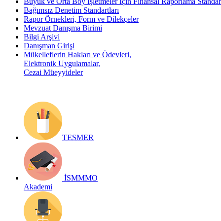
Büyük ve Orta Boy İşletmeler İçin Finansal Raporlama Stand
Bağımsız Denetim Standartları
Rapor Örnekleri, Form ve Dilekçeler
Mevzuat Danışma Birimi
Bilgi Arşivi
Danışman Girişi
Mükelleflerin Hakları ve Ödevleri,
Elektronik Uygulamalar,
Cezai Müeyyideler
TESMER
İSMMMO
Akademi