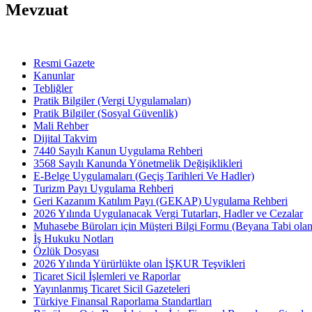
Mevzuat
Resmi Gazete
Kanunlar
Tebliğler
Pratik Bilgiler (Vergi Uygulamaları)
Pratik Bilgiler (Sosyal Güvenlik)
Mali Rehber
Dijital Takvim
7440 Sayılı Kanun Uygulama Rehberi
3568 Sayılı Kanunda Yönetmelik Değişiklikleri
E-Belge Uygulamaları (Geçiş Tarihleri Ve Hadler)
Turizm Payı Uygulama Rehberi
Geri Kazanım Katılım Payı (GEKAP) Uygulama Rehberi
2026 Yılında Uygulanacak Vergi Tutarları, Hadler ve Cezalar
Muhasebe Büroları için Müşteri Bilgi Formu (Beyana Tabi olan 
İş Hukuku Notları
Özlük Dosyası
2026 Yılında Yürürlükte olan İŞKUR Teşvikleri
Ticaret Sicil İşlemleri ve Raporlar
Yayınlanmış Ticaret Sicil Gazeteleri
Türkiye Finansal Raporlama Standartları