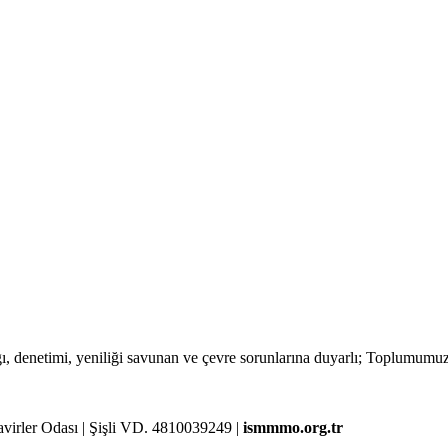
lığı, denetimi, yeniliği savunan ve çevre sorunlarına duyarlı; Toplumum
rler Odası | Şişli VD. 4810039249 |
ismmmo.org.tr