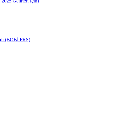
2025 Gelirleri İçin)
ardı (BOBİ FRS)