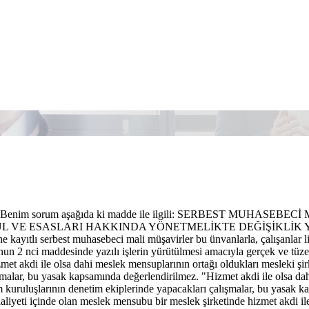
 Benim sorum aşağıda ki madde ile ilgili: SERBEST MUHAS
L VE ESASLARI HAKKINDA YÖNETMELİKTE DEĞİŞİKLİK Y
ine kayıtlı serbest muhasebeci mali müşavirler bu ünvanlarla, çalışanlar l
un 2 nci maddesinde yazılı işlerin yürütülmesi amacıyla gerçek ve tüzel k
zmet akdi ile olsa dahi meslek mensuplarının ortağı oldukları mesleki şi
şmalar, bu yasak kapsamında değerlendirilmez. "Hizmet akdi ile olsa dah
 kuruluşlarının denetim ekiplerinde yapacakları çalışmalar, bu yasak
aaliyeti içinde olan meslek mensubu bir meslek şirketinde hizmet akdi il