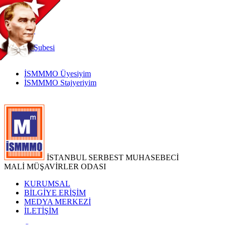
TR
|
EN
İnternet
Şubesi
İSMMMO Üyesiyim
İSMMMO Stajyeriyim
İSTANBUL SERBEST MUHASEBECİ
MALİ MÜŞAVİRLER ODASI
KURUMSAL
BİLGİYE ERİŞİM
MEDYA MERKEZİ
İLETİŞİM