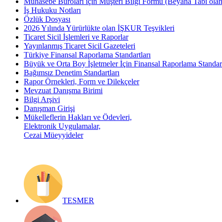
Muhasebe Büroları için Müşteri Bilgi Formu (Beyana Tabi olan 
İş Hukuku Notları
Özlük Dosyası
2026 Yılında Yürürlükte olan İŞKUR Teşvikleri
Ticaret Sicil İşlemleri ve Raporlar
Yayınlanmış Ticaret Sicil Gazeteleri
Türkiye Finansal Raporlama Standartları
Büyük ve Orta Boy İşletmeler İçin Finansal Raporlama Stand
Bağımsız Denetim Standartları
Rapor Örnekleri, Form ve Dilekçeler
Mevzuat Danışma Birimi
Bilgi Arşivi
Danışman Girişi
Mükelleflerin Hakları ve Ödevleri,
Elektronik Uygulamalar,
Cezai Müeyyideler
TESMER