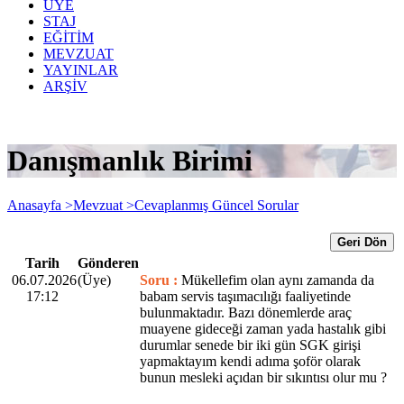
ÜYE
STAJ
EĞİTİM
MEVZUAT
YAYINLAR
ARŞİV
Danışmanlık Birimi
Anasayfa >
Mevzuat >
Cevaplanmış Güncel Sorular
Geri Dön
Tarih
Gönderen
06.07.2026
(Üye)
Soru :
Mükellefim olan aynı zamanda da
17:12
babam servis taşımacılığı faaliyetinde
bulunmaktadır. Bazı dönemlerde araç
muayene gideceği zaman yada hastalık gibi
durumlar senede bir iki gün SGK girişi
yapmaktayım kendi adıma şoför olarak
bunun mesleki açıdan bir sıkıntısı olur mu ?