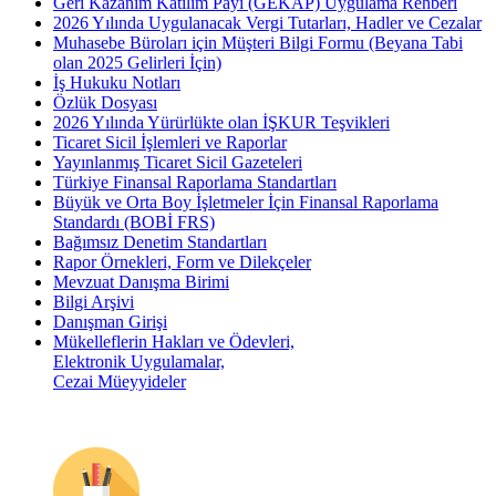
Geri Kazanım Katılım Payı (GEKAP) Uygulama Rehberi
2026 Yılında Uygulanacak Vergi Tutarları, Hadler ve Cezalar
Muhasebe Büroları için Müşteri Bilgi Formu (Beyana Tabi
olan 2025 Gelirleri İçin)
İş Hukuku Notları
Özlük Dosyası
2026 Yılında Yürürlükte olan İŞKUR Teşvikleri
Ticaret Sicil İşlemleri ve Raporlar
Yayınlanmış Ticaret Sicil Gazeteleri
Türkiye Finansal Raporlama Standartları
Büyük ve Orta Boy İşletmeler İçin Finansal Raporlama
Standardı (BOBİ FRS)
Bağımsız Denetim Standartları
Rapor Örnekleri, Form ve Dilekçeler
Mevzuat Danışma Birimi
Bilgi Arşivi
Danışman Girişi
Mükelleflerin Hakları ve Ödevleri,
Elektronik Uygulamalar,
Cezai Müeyyideler