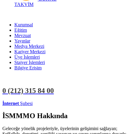
TAKVİM
Kurumsal
Eğitim
Mevzuat
Yayınlar
Medya Merkezi
Kariyer Merkezi
Üye İşlemleri
Stajyer İşlemleri
Bilgiye Erişim
0 (212)
315 84 00
İnternet
Şubesi
ÜYE İŞLEMLERİ
STAJYER İŞLEMLERİ
İSMMMO Hakkında
Geleceğe yönelik projeleriyle, üyelerinin gelişimini sağlayan;
Şeffaflığı, denetimi, yeniliği savunan ve çevre sorunlarına duyarlı;