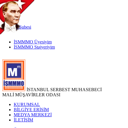
TR
|
EN
İnternet
Şubesi
İSMMMO Üyesiyim
İSMMMO Stajyeriyim
İSTANBUL SERBEST MUHASEBECİ
MALİ MÜŞAVİRLER ODASI
KURUMSAL
BİLGİYE ERİŞİM
MEDYA MERKEZİ
İLETİŞİM