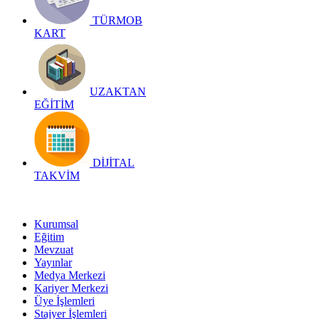
TÜRMOB
KART
UZAKTAN
EĞİTİM
DİJİTAL
TAKVİM
Kurumsal
Eğitim
Mevzuat
Yayınlar
Medya Merkezi
Kariyer Merkezi
Üye İşlemleri
Stajyer İşlemleri