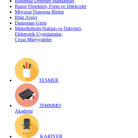
Bağımsız Denetim Standartları
Rapor Örnekleri, Form ve Dilekçeler
Mevzuat Danışma Birimi
Bilgi Arşivi
Danışman Girişi
Mükelleflerin Hakları ve Ödevleri,
Elektronik Uygulamalar,
Cezai Müeyyideler
TESMER
İSMMMO
Akademi
KARİYER