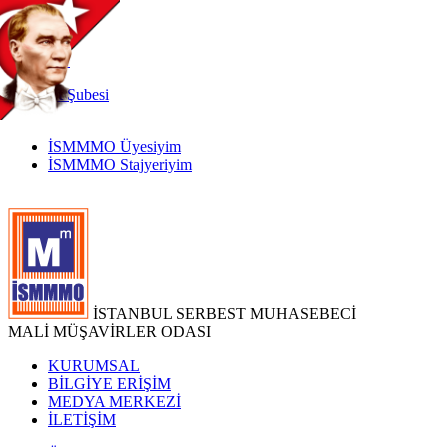
TR
|
EN
İnternet
Şubesi
İSMMMO Üyesiyim
İSMMMO Stajyeriyim
İSTANBUL SERBEST MUHASEBECİ
MALİ MÜŞAVİRLER ODASI
KURUMSAL
BİLGİYE ERİŞİM
MEDYA MERKEZİ
İLETİŞİM