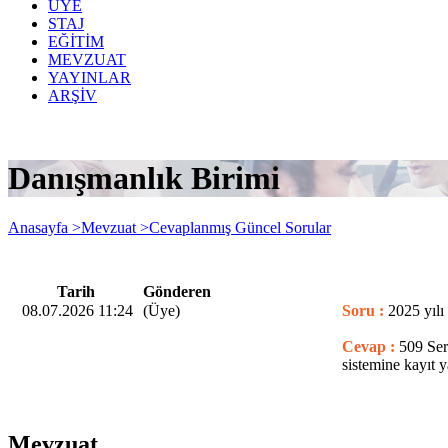
ÜYE
STAJ
EĞİTİM
MEVZUAT
YAYINLAR
ARŞİV
Danışmanlık Birimi
Anasayfa >
Mevzuat >
Cevaplanmış Güncel Sorular
Tarih
Gönderen
08.07.2026 11:24
(Üye)
Soru :
2025 yılı
Cevap :
509 Ser
sistemine kayıt y
Mevzuat