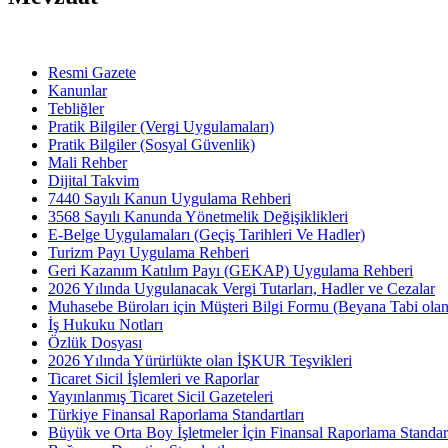
Resmi Gazete
Kanunlar
Tebliğler
Pratik Bilgiler (Vergi Uygulamaları)
Pratik Bilgiler (Sosyal Güvenlik)
Mali Rehber
Dijital Takvim
7440 Sayılı Kanun Uygulama Rehberi
3568 Sayılı Kanunda Yönetmelik Değişiklikleri
E-Belge Uygulamaları (Geçiş Tarihleri Ve Hadler)
Turizm Payı Uygulama Rehberi
Geri Kazanım Katılım Payı (GEKAP) Uygulama Rehberi
2026 Yılında Uygulanacak Vergi Tutarları, Hadler ve Cezalar
Muhasebe Büroları için Müşteri Bilgi Formu (Beyana Tabi olan 
İş Hukuku Notları
Özlük Dosyası
2026 Yılında Yürürlükte olan İŞKUR Teşvikleri
Ticaret Sicil İşlemleri ve Raporlar
Yayınlanmış Ticaret Sicil Gazeteleri
Türkiye Finansal Raporlama Standartları
Büyük ve Orta Boy İşletmeler İçin Finansal Raporlama Stand