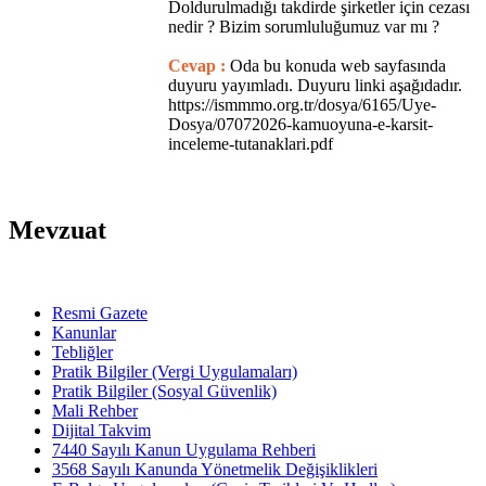
Doldurulmadığı takdirde şirketler için cezası
nedir ? Bizim sorumluluğumuz var mı ?
Cevap :
Oda bu konuda web sayfasında
duyuru yayımladı. Duyuru linki aşağıdadır.
https://ismmmo.org.tr/dosya/6165/Uye-
Dosya/07072026-kamuoyuna-e-karsit-
inceleme-tutanaklari.pdf
Mevzuat
Resmi Gazete
Kanunlar
Tebliğler
Pratik Bilgiler (Vergi Uygulamaları)
Pratik Bilgiler (Sosyal Güvenlik)
Mali Rehber
Dijital Takvim
7440 Sayılı Kanun Uygulama Rehberi
3568 Sayılı Kanunda Yönetmelik Değişiklikleri