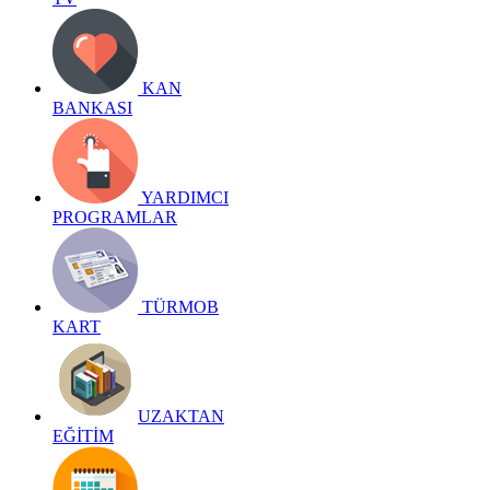
KAN
BANKASI
YARDIMCI
PROGRAMLAR
TÜRMOB
KART
UZAKTAN
EĞİTİM