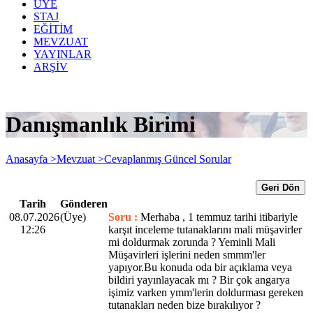
ÜYE
STAJ
EĞİTİM
MEVZUAT
YAYINLAR
ARŞİV
Danışmanlık Birimi
Anasayfa >
Mevzuat >
Cevaplanmış Güncel Sorular
Geri Dön
Tarih
Gönderen
08.07.2026
(Üye)
Soru :
Merhaba , 1 temmuz tarihi itibariyle
12:26
karşıt inceleme tutanaklarını mali müşavirler
mi doldurmak zorunda ? Yeminli Mali
Müşavirleri işlerini neden smmm'ler
yapıyor.Bu konuda oda bir açıklama veya
bildiri yayınlayacak mı ? Bir çok angarya
işimiz varken ymm'lerin doldurması gereken
tutanakları neden bize bırakılıyor ?