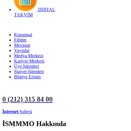
DİJİTAL
TAKVİM
Kurumsal
Eğitim
Mevzuat
Yayınlar
Medya Merkezi
Kariyer Merkezi
Üye İşlemleri
Stajyer İşlemleri
Bilgiye Erişim
0 (212)
315 84 00
İnternet
Şubesi
ÜYE İŞLEMLERİ
STAJYER İŞLEMLERİ
İSMMMO Hakkında