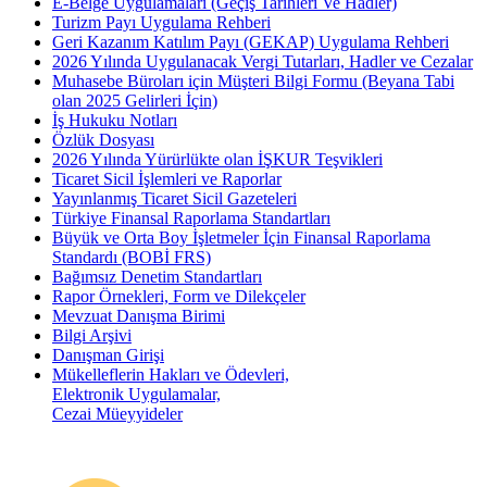
E-Belge Uygulamaları (Geçiş Tarihleri Ve Hadler)
Turizm Payı Uygulama Rehberi
Geri Kazanım Katılım Payı (GEKAP) Uygulama Rehberi
2026 Yılında Uygulanacak Vergi Tutarları, Hadler ve Cezalar
Muhasebe Büroları için Müşteri Bilgi Formu (Beyana Tabi
olan 2025 Gelirleri İçin)
İş Hukuku Notları
Özlük Dosyası
2026 Yılında Yürürlükte olan İŞKUR Teşvikleri
Ticaret Sicil İşlemleri ve Raporlar
Yayınlanmış Ticaret Sicil Gazeteleri
Türkiye Finansal Raporlama Standartları
Büyük ve Orta Boy İşletmeler İçin Finansal Raporlama
Standardı (BOBİ FRS)
Bağımsız Denetim Standartları
Rapor Örnekleri, Form ve Dilekçeler
Mevzuat Danışma Birimi
Bilgi Arşivi
Danışman Girişi
Mükelleflerin Hakları ve Ödevleri,
Elektronik Uygulamalar,
Cezai Müeyyideler