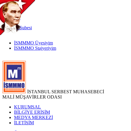
TR
|
EN
İnternet
Şubesi
İSMMMO Üyesiyim
İSMMMO Stajyeriyim
İSTANBUL SERBEST MUHASEBECİ
MALİ MÜŞAVİRLER ODASI
KURUMSAL
BİLGİYE ERİŞİM
MEDYA MERKEZİ
İLETİŞİM