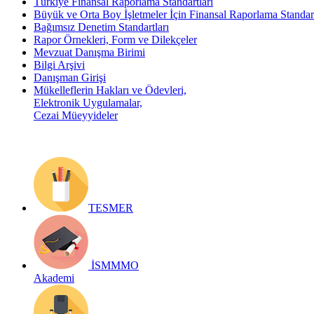
Türkiye Finansal Raporlama Standartları
Büyük ve Orta Boy İşletmeler İçin Finansal Raporlama Stand
Bağımsız Denetim Standartları
Rapor Örnekleri, Form ve Dilekçeler
Mevzuat Danışma Birimi
Bilgi Arşivi
Danışman Girişi
Mükelleflerin Hakları ve Ödevleri,
Elektronik Uygulamalar,
Cezai Müeyyideler
TESMER
İSMMMO
Akademi