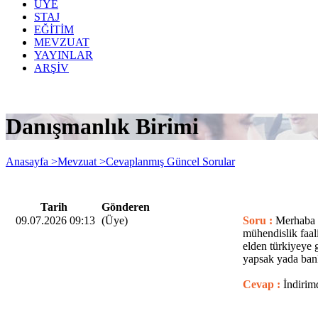
ÜYE
STAJ
EĞİTİM
MEVZUAT
YAYINLAR
ARŞİV
Danışmanlık Birimi
Anasayfa >
Mevzuat >
Cevaplanmış Güncel Sorular
Tarih
Gönderen
09.07.2026 09:13
(Üye)
Soru :
Merhaba ,
mühendislik faali
elden türkiyeye 
yapsak yada ban
Cevap :
İndirimd