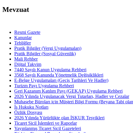
Mevzuat
Resmi Gazete
Kanunlar
Tebliğler
Pratik Bilgiler (Vergi Uygulamaları)
Pratik Bilgiler (Sosyal Güvenlik)
Mali Rehber
Dijital Takvim
7440 Sayılı Kanun Uygulama Rehberi
3568 Sayılı Kanunda Yönetmelik Değişiklikleri
E-Belge Uygulamaları (Geçiş Tarihleri Ve Hadler)
Turizm Payı Uygulama Rehberi
Geri Kazanım Katılım Payı (GEKAP) Uygulama Rehberi
2026 Yılında Uygulanacak Vergi Tutarları, Hadler ve Cezalar
Muhasebe Büroları için Müşteri Bilgi Formu (Beyana Tabi olan 
İş Hukuku Notları
Özlük Dosyası
2026 Yılında Yürürlükte olan İŞKUR Teşvikleri
Ticaret Sicil İşlemleri ve Raporlar
Yayınlanmış Ticaret Sicil Gazeteleri