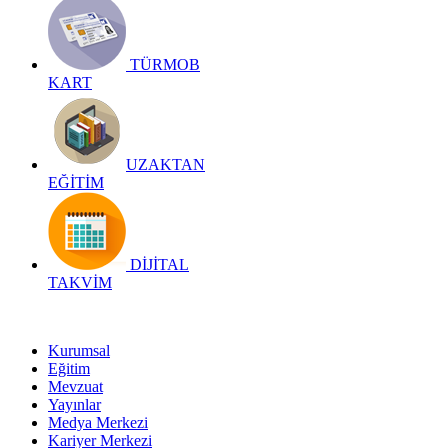
TÜRMOB
KART
UZAKTAN
EĞİTİM
DİJİTAL
TAKVİM
Kurumsal
Eğitim
Mevzuat
Yayınlar
Medya Merkezi
Kariyer Merkezi