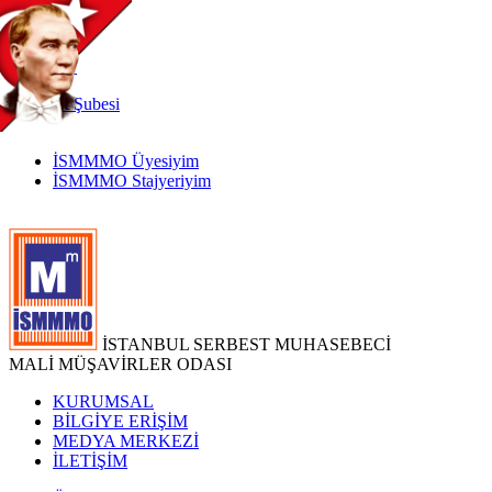
TR
|
EN
İnternet
Şubesi
İSMMMO Üyesiyim
İSMMMO Stajyeriyim
İSTANBUL SERBEST MUHASEBECİ
MALİ MÜŞAVİRLER ODASI
KURUMSAL
BİLGİYE ERİŞİM
MEDYA MERKEZİ
İLETİŞİM