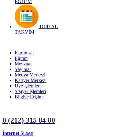
EĞİTİM
DİJİTAL
TAKVİM
Kurumsal
Eğitim
Mevzuat
Yayınlar
Medya Merkezi
Kariyer Merkezi
Üye İşlemleri
Stajyer İşlemleri
Bilgiye Erişim
0 (212)
315 84 00
İnternet
Şubesi
ÜYE İŞLEMLERİ
STAJYER İŞLEMLERİ