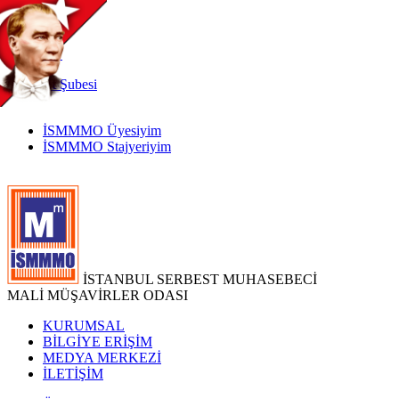
TR
|
EN
İnternet
Şubesi
İSMMMO Üyesiyim
İSMMMO Stajyeriyim
İSTANBUL SERBEST MUHASEBECİ
MALİ MÜŞAVİRLER ODASI
KURUMSAL
BİLGİYE ERİŞİM
MEDYA MERKEZİ
İLETİŞİM