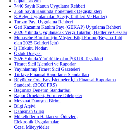
Dijital Takvim
7440 Sayılı Kanun Uygulama Rehberi
3568 Sayılı Kanunda Yönetmelik Değişiklikleri
E-Belge Uygulamaları (Geçiş Tarihleri Ve Hadler)
Turizm Payı Uygulama Rehberi
Geri Kazanım Katılım Payı (GEKAP) Uygulama Rehberi
2026 Yılında Uygulanacak Vergi Tutarları, Hadler ve Cezalar
Muhasebe Büroları için Müşteri Bilgi Formu (Beyana Tabi
olan 2025 Gelirleri İçin)
İş Hukuku Notları
Özlük Dosyası
2026 Yılında Yürürlükte olan İŞKUR Teşvikleri
Ticaret Sicil İşlemleri ve Raporlar
Yayınlanmış Ticaret Sicil Gazeteleri
Türkiye Finansal Raporlama Standartları
Büyük ve Orta Boy İşletmeler İçin Finansal Raporlama
Standardı (BOBİ FRS)
Bağımsız Denetim Standartları
Rapor Örnekleri, Form ve Dilekçeler
Mevzuat Danışma Birimi
Bilgi Arşivi
Danışman Girişi
Mükelleflerin Hakları ve Ödevleri,
Elektronik Uygulamalar,
Cezai Müeyyideler