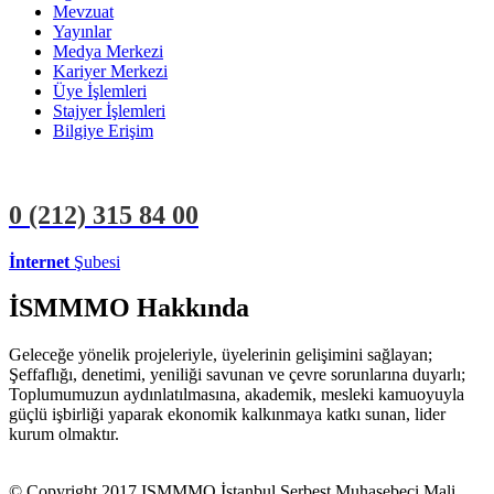
Mevzuat
Yayınlar
Medya Merkezi
Kariyer Merkezi
Üye İşlemleri
Stajyer İşlemleri
Bilgiye Erişim
0 (212)
315 84 00
İnternet
Şubesi
ÜYE İŞLEMLERİ
STAJYER İŞLEMLERİ
İSMMMO Hakkında
Geleceğe yönelik projeleriyle, üyelerinin gelişimini sağlayan;
Şeffaflığı, denetimi, yeniliği savunan ve çevre sorunlarına duyarlı;
Toplumumuzun aydınlatılmasına, akademik, mesleki kamuoyuyla
güçlü işbirliği yaparak ekonomik kalkınmaya katkı sunan, lider
kurum olmaktır.
© Copyright 2017 ISMMMO İstanbul Serbest Muhasebeci Mali