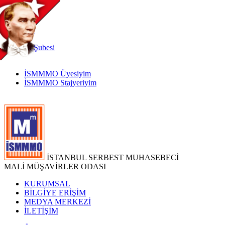
TR
|
EN
İnternet
Şubesi
İSMMMO Üyesiyim
İSMMMO Stajyeriyim
İSTANBUL SERBEST MUHASEBECİ
MALİ MÜŞAVİRLER ODASI
KURUMSAL
BİLGİYE ERİŞİM
MEDYA MERKEZİ
İLETİŞİM