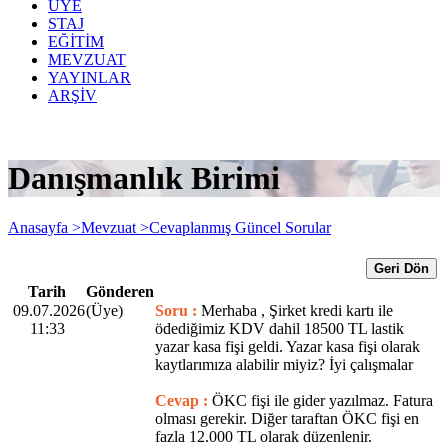
ÜYE
STAJ
EĞİTİM
MEVZUAT
YAYINLAR
ARŞİV
Danışmanlık Birimi
Anasayfa >
Mevzuat >
Cevaplanmış Güncel Sorular
Geri Dön
Tarih
Gönderen
09.07.2026
(Üye)
Soru :
Merhaba , Şirket kredi kartı ile
11:33
ödediğimiz KDV dahil 18500 TL lastik
yazar kasa fişi geldi. Yazar kasa fişi olarak
kaytlarımıza alabilir miyiz? İyi çalışmalar
Cevap :
ÖKC fişi ile gider yazılmaz. Fatura
olması gerekir. Diğer taraftan ÖKC fişi en
fazla 12.000 TL olarak düzenlenir.