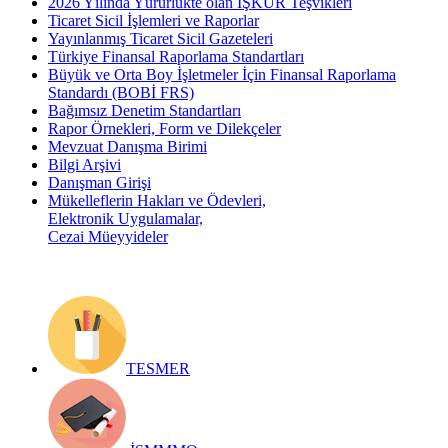
2026 Yılında Yürürlükte olan İŞKUR Teşvikleri
Ticaret Sicil İşlemleri ve Raporlar
Yayınlanmış Ticaret Sicil Gazeteleri
Türkiye Finansal Raporlama Standartları
Büyük ve Orta Boy İşletmeler İçin Finansal Raporlama
Standardı (BOBİ FRS)
Bağımsız Denetim Standartları
Rapor Örnekleri, Form ve Dilekçeler
Mevzuat Danışma Birimi
Bilgi Arşivi
Danışman Girişi
Mükelleflerin Hakları ve Ödevleri,
Elektronik Uygulamalar,
Cezai Müeyyideler
TESMER