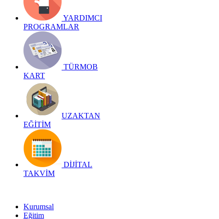
YARDIMCI
PROGRAMLAR
TÜRMOB
KART
UZAKTAN
EĞİTİM
DİJİTAL
TAKVİM
Kurumsal
Eğitim