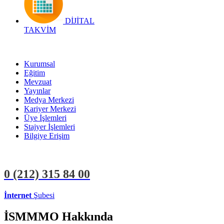
DİJİTAL
TAKVİM
Kurumsal
Eğitim
Mevzuat
Yayınlar
Medya Merkezi
Kariyer Merkezi
Üye İşlemleri
Stajyer İşlemleri
Bilgiye Erişim
0 (212)
315 84 00
İnternet
Şubesi
ÜYE İŞLEMLERİ
STAJYER İŞLEMLERİ
İSMMMO Hakkında