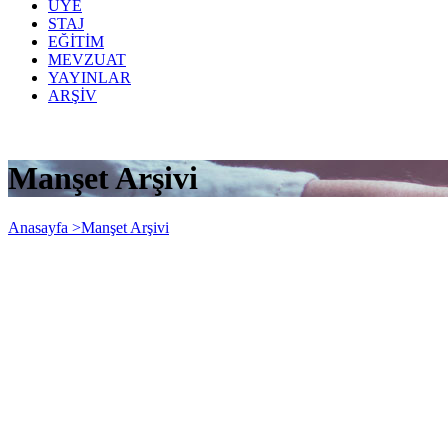
ÜYE
STAJ
EĞİTİM
MEVZUAT
YAYINLAR
ARŞİV
Manşet Arşivi
Anasayfa >
Manşet Arşivi