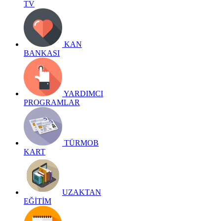
TV
KAN
BANKASI
YARDIMCI
PROGRAMLAR
TÜRMOB
KART
UZAKTAN
EĞİTİM