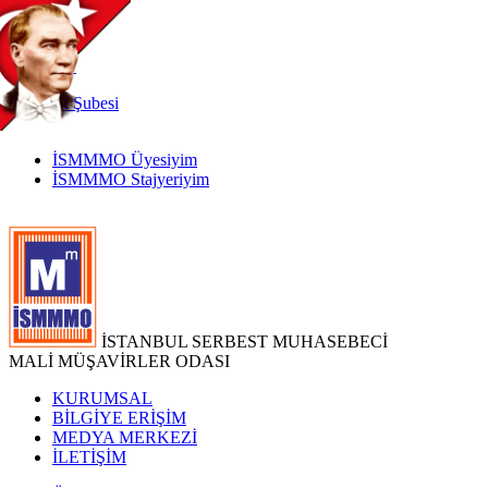
TR
|
EN
İnternet
Şubesi
İSMMMO Üyesiyim
İSMMMO Stajyeriyim
İSTANBUL SERBEST MUHASEBECİ
MALİ MÜŞAVİRLER ODASI
KURUMSAL
BİLGİYE ERİŞİM
MEDYA MERKEZİ
İLETİŞİM