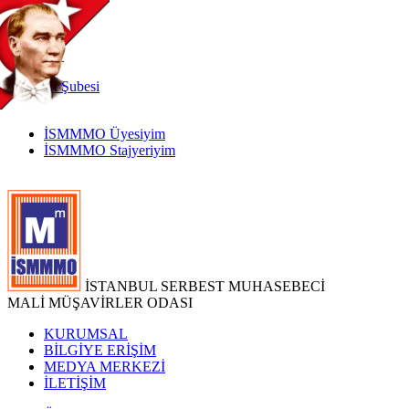
TR
|
EN
İnternet
Şubesi
İSMMMO Üyesiyim
İSMMMO Stajyeriyim
İSTANBUL SERBEST MUHASEBECİ
MALİ MÜŞAVİRLER ODASI
KURUMSAL
BİLGİYE ERİŞİM
MEDYA MERKEZİ
İLETİŞİM