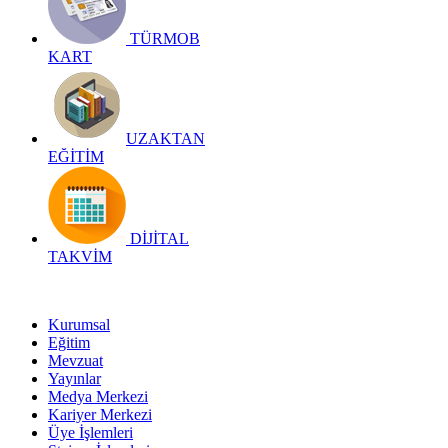
TÜRMOB
KART
UZAKTAN
EĞİTİM
DİJİTAL
TAKVİM
Kurumsal
Eğitim
Mevzuat
Yayınlar
Medya Merkezi
Kariyer Merkezi
Üye İşlemleri