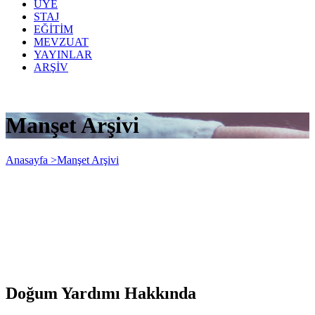
ÜYE
STAJ
EĞİTİM
MEVZUAT
YAYINLAR
ARŞİV
Manşet Arşivi
Anasayfa >
Manşet Arşivi
Doğum Yardımı Hakkında