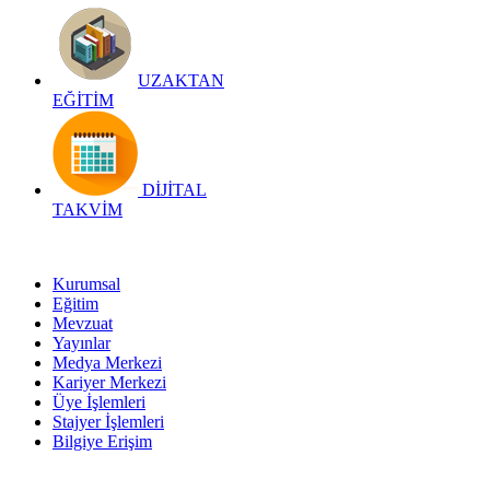
UZAKTAN
EĞİTİM
DİJİTAL
TAKVİM
Kurumsal
Eğitim
Mevzuat
Yayınlar
Medya Merkezi
Kariyer Merkezi
Üye İşlemleri
Stajyer İşlemleri
Bilgiye Erişim