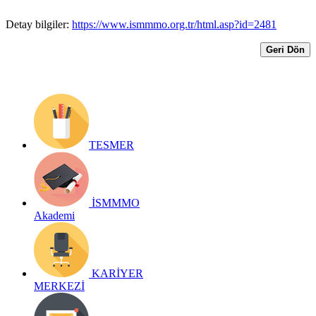
Detay bilgiler:
https://www.ismmmo.org.tr/html.asp?id=2481
Geri Dön
TESMER
İSMMMO
Akademi
KARİYER
MERKEZİ