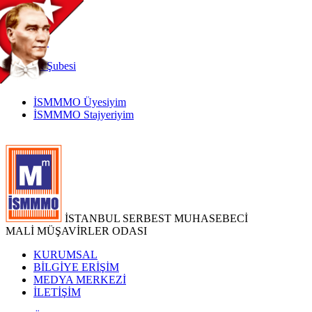
TR
|
EN
İnternet
Şubesi
İSMMMO Üyesiyim
İSMMMO Stajyeriyim
İSTANBUL SERBEST MUHASEBECİ
MALİ MÜŞAVİRLER ODASI
KURUMSAL
BİLGİYE ERİŞİM
MEDYA MERKEZİ
İLETİŞİM