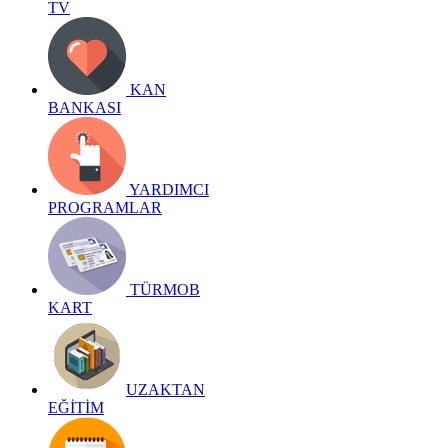
TV
KAN
BANKASI
YARDIMCI
PROGRAMLAR
TÜRMOB
KART
UZAKTAN
EĞİTİM