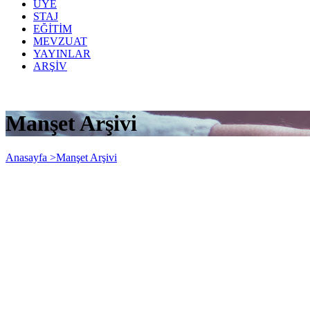
ÜYE
STAJ
EĞİTİM
MEVZUAT
YAYINLAR
ARŞİV
Manşet Arşivi
Anasayfa >
Manşet Arşivi