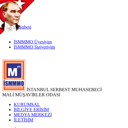
TR
|
EN
İnternet
Şubesi
İSMMMO Üyesiyim
İSMMMO Stajyeriyim
İSTANBUL SERBEST MUHASEBECİ
MALİ MÜŞAVİRLER ODASI
KURUMSAL
BİLGİYE ERİŞİM
MEDYA MERKEZİ
İLETİŞİM