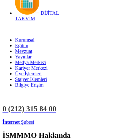
DİJİTAL
TAKVİM
Kurumsal
Eğitim
Mevzuat
Yayınlar
Medya Merkezi
Kariyer Merkezi
Üye İşlemleri
Stajyer İşlemleri
Bilgiye Erişim
0 (212)
315 84 00
İnternet
Şubesi
ÜYE İŞLEMLERİ
STAJYER İŞLEMLERİ
İSMMMO Hakkında