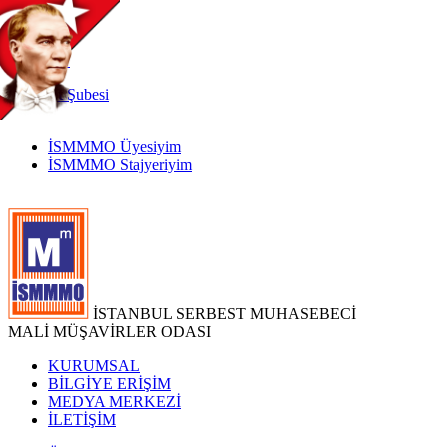
TR
|
EN
İnternet
Şubesi
İSMMMO Üyesiyim
İSMMMO Stajyeriyim
İSTANBUL SERBEST MUHASEBECİ
MALİ MÜŞAVİRLER ODASI
KURUMSAL
BİLGİYE ERİŞİM
MEDYA MERKEZİ
İLETİŞİM