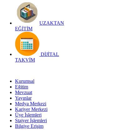
UZAKTAN
EĞİTİM
DİJİTAL
TAKVİM
Kurumsal
Eğitim
Mevzuat
Yayınlar
Medya Merkezi
Kariyer Merkezi
Üye İşlemleri
Stajyer İşlemleri
Bilgiye Erişim