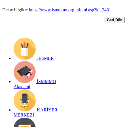
Detay bilgiler:
https://www.ismmmo.org.tr/html.asp?id=2481
Geri Dön
TESMER
İSMMMO
Akademi
KARİYER
MERKEZİ