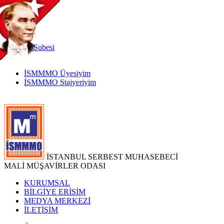
TR
|
EN
İnternet
Şubesi
İSMMMO Üyesiyim
İSMMMO Stajyeriyim
İSTANBUL SERBEST MUHASEBECİ
MALİ MÜŞAVİRLER ODASI
KURUMSAL
BİLGİYE ERİŞİM
MEDYA MERKEZİ
İLETİŞİM