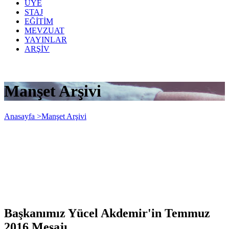
ÜYE
STAJ
EĞİTİM
MEVZUAT
YAYINLAR
ARŞİV
Manşet Arşivi
Anasayfa >
Manşet Arşivi
Başkanımız Yücel Akdemir'in Temmuz
2016 Mesajı