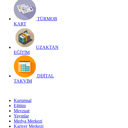
TÜRMOB
KART
UZAKTAN
EĞİTİM
DİJİTAL
TAKVİM
Kurumsal
Eğitim
Mevzuat
Yayınlar
Medya Merkezi
Kariyer Merkezi