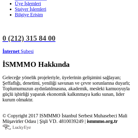
Üye İşlemleri
Stajyer İşlemleri
Bilgiye Erişim
0 (212)
315 84 00
İnternet
Şubesi
ÜYE İŞLEMLERİ
STAJYER İŞLEMLERİ
İSMMMO Hakkında
Geleceğe yönelik projeleriyle, üyelerinin gelişimini sağlayan;
Şeffaflığı, denetimi, yeniliği savunan ve çevre sorunlarına duyarlı;
Toplumumuzun aydınlatılmasına, akademik, mesleki kamuoyuyla
güçlü işbirliği yaparak ekonomik kalkınmaya katkı sunan, lider
kurum olmaktır.
© Copyright 2017 ISMMMO İstanbul Serbest Muhasebeci Mali
Müşavirler Odası | Şişli VD. 4810039249 |
ismmmo.org.tr