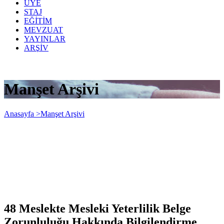
ÜYE
STAJ
EĞİTİM
MEVZUAT
YAYINLAR
ARŞİV
Manşet Arşivi
Anasayfa >
Manşet Arşivi
48 Meslekte Mesleki Yeterlilik Belge
Zorunluluğu Hakkında Bilgilendirme