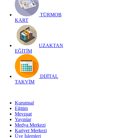
TÜRMOB
KART
UZAKTAN
EĞİTİM
DİJİTAL
TAKVİM
Kurumsal
Eğitim
Mevzuat
Yayınlar
Medya Merkezi
Kariyer Merkezi
Üye İşlemleri