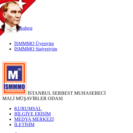
TR
|
EN
İnternet
Şubesi
İSMMMO Üyesiyim
İSMMMO Stajyeriyim
İSTANBUL SERBEST MUHASEBECİ
MALİ MÜŞAVİRLER ODASI
KURUMSAL
BİLGİYE ERİŞİM
MEDYA MERKEZİ
İLETİŞİM