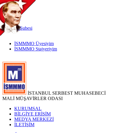
TR
|
EN
İnternet
Şubesi
İSMMMO Üyesiyim
İSMMMO Stajyeriyim
İSTANBUL SERBEST MUHASEBECİ
MALİ MÜŞAVİRLER ODASI
KURUMSAL
BİLGİYE ERİŞİM
MEDYA MERKEZİ
İLETİŞİM