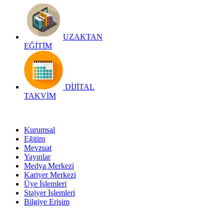
UZAKTAN
EĞİTİM
DİJİTAL
TAKVİM
Kurumsal
Eğitim
Mevzuat
Yayınlar
Medya Merkezi
Kariyer Merkezi
Üye İşlemleri
Stajyer İşlemleri
Bilgiye Erişim