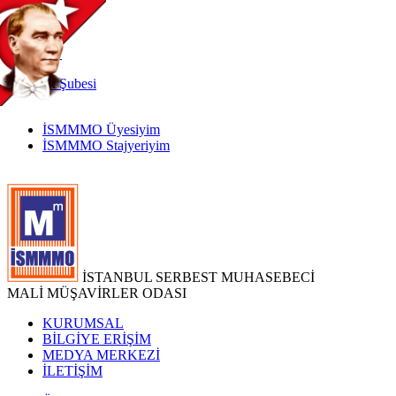
TR
|
EN
İnternet
Şubesi
İSMMMO Üyesiyim
İSMMMO Stajyeriyim
İSTANBUL SERBEST MUHASEBECİ
MALİ MÜŞAVİRLER ODASI
KURUMSAL
BİLGİYE ERİŞİM
MEDYA MERKEZİ
İLETİŞİM