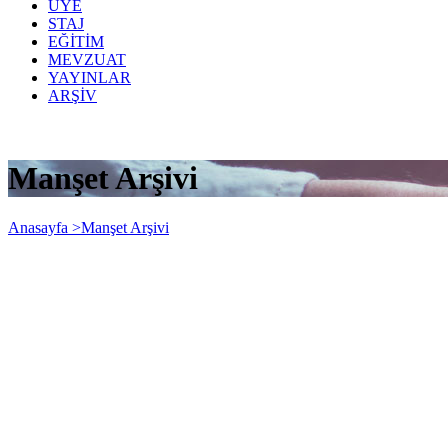
ÜYE
STAJ
EĞİTİM
MEVZUAT
YAYINLAR
ARŞİV
Manşet Arşivi
Anasayfa >
Manşet Arşivi