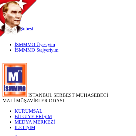
TR
|
EN
İnternet
Şubesi
İSMMMO Üyesiyim
İSMMMO Stajyeriyim
İSTANBUL SERBEST MUHASEBECİ
MALİ MÜŞAVİRLER ODASI
KURUMSAL
BİLGİYE ERİŞİM
MEDYA MERKEZİ
İLETİŞİM