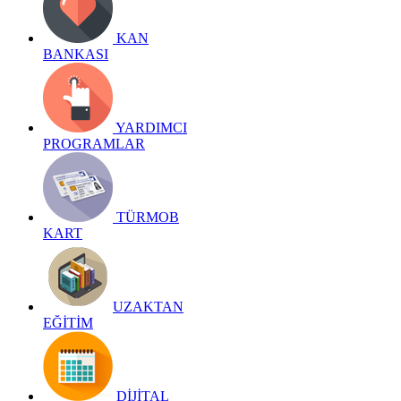
KAN
BANKASI
YARDIMCI
PROGRAMLAR
TÜRMOB
KART
UZAKTAN
EĞİTİM
DİJİTAL