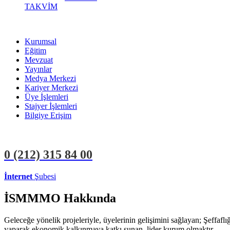
TAKVİM
Kurumsal
Eğitim
Mevzuat
Yayınlar
Medya Merkezi
Kariyer Merkezi
Üye İşlemleri
Stajyer İşlemleri
Bilgiye Erişim
0 (212)
315 84 00
İnternet
Şubesi
ÜYE İŞLEMLERİ
STAJYER İŞLEMLERİ
İSMMMO Hakkında
Geleceğe yönelik projeleriyle, üyelerinin gelişimini sağlayan; Şeffaf
yaparak ekonomik kalkınmaya katkı sunan, lider kurum olmaktır.