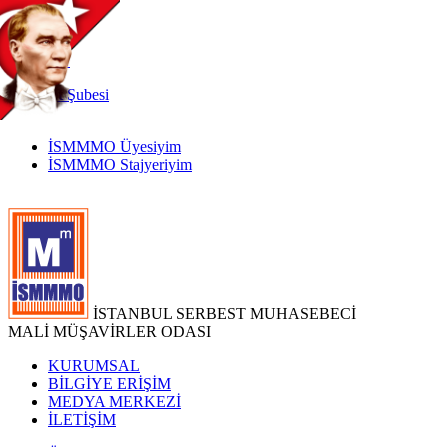
TR
|
EN
İnternet
Şubesi
İSMMMO Üyesiyim
İSMMMO Stajyeriyim
İSTANBUL SERBEST MUHASEBECİ
MALİ MÜŞAVİRLER ODASI
KURUMSAL
BİLGİYE ERİŞİM
MEDYA MERKEZİ
İLETİŞİM