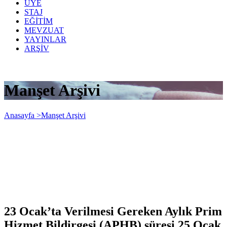
ÜYE
STAJ
EĞİTİM
MEVZUAT
YAYINLAR
ARŞİV
Manşet Arşivi
Anasayfa >
Manşet Arşivi
23 Ocak’ta Verilmesi Gereken Aylık Prim
Hizmet Bildirgesi (APHB) süresi 25 Ocak