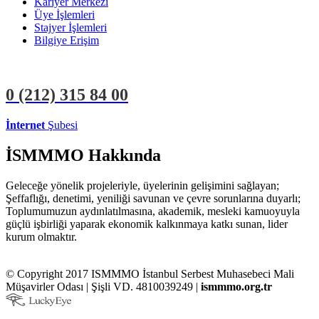
Kariyer Merkezi
Üye İşlemleri
Stajyer İşlemleri
Bilgiye Erişim
0 (212)
315 84 00
İnternet
Şubesi
ÜYE İŞLEMLERİ
STAJYER İŞLEMLERİ
İSMMMO Hakkında
Geleceğe yönelik projeleriyle, üyelerinin gelişimini sağlayan;
Şeffaflığı, denetimi, yeniliği savunan ve çevre sorunlarına duyarlı;
Toplumumuzun aydınlatılmasına, akademik, mesleki kamuoyuyla
güçlü işbirliği yaparak ekonomik kalkınmaya katkı sunan, lider
kurum olmaktır.
© Copyright 2017 ISMMMO İstanbul Serbest Muhasebeci Mali
Müşavirler Odası | Şişli VD. 4810039249 |
ismmmo.org.tr