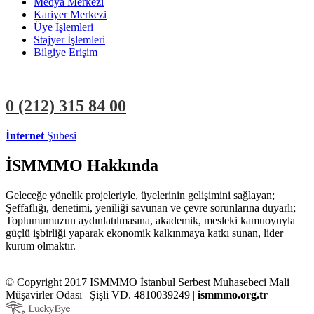
Medya Merkezi
Kariyer Merkezi
Üye İşlemleri
Stajyer İşlemleri
Bilgiye Erişim
0 (212)
315 84 00
İnternet
Şubesi
ÜYE İŞLEMLERİ
STAJYER İŞLEMLERİ
İSMMMO Hakkında
Geleceğe yönelik projeleriyle, üyelerinin gelişimini sağlayan;
Şeffaflığı, denetimi, yeniliği savunan ve çevre sorunlarına duyarlı;
Toplumumuzun aydınlatılmasına, akademik, mesleki kamuoyuyla
güçlü işbirliği yaparak ekonomik kalkınmaya katkı sunan, lider
kurum olmaktır.
© Copyright 2017 ISMMMO İstanbul Serbest Muhasebeci Mali
Müşavirler Odası | Şişli VD. 4810039249 |
ismmmo.org.tr