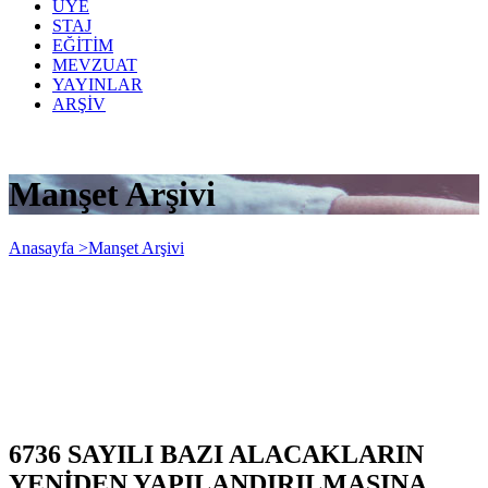
ÜYE
STAJ
EĞİTİM
MEVZUAT
YAYINLAR
ARŞİV
Manşet Arşivi
Anasayfa >
Manşet Arşivi
6736 SAYILI BAZI ALACAKLARIN
YENİDEN YAPILANDIRILMASINA