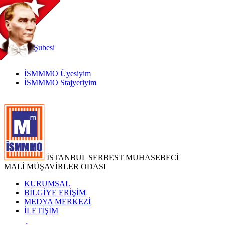
TR
|
EN
İnternet
Şubesi
İSMMMO Üyesiyim
İSMMMO Stajyeriyim
İSTANBUL SERBEST MUHASEBECİ
MALİ MÜŞAVİRLER ODASI
KURUMSAL
BİLGİYE ERİŞİM
MEDYA MERKEZİ
İLETİŞİM