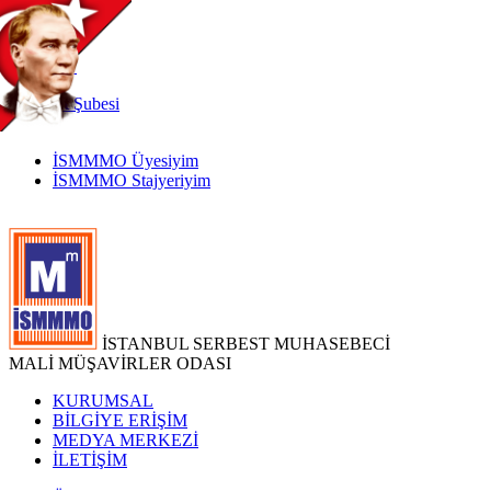
TR
|
EN
İnternet
Şubesi
İSMMMO Üyesiyim
İSMMMO Stajyeriyim
İSTANBUL SERBEST MUHASEBECİ
MALİ MÜŞAVİRLER ODASI
KURUMSAL
BİLGİYE ERİŞİM
MEDYA MERKEZİ
İLETİŞİM