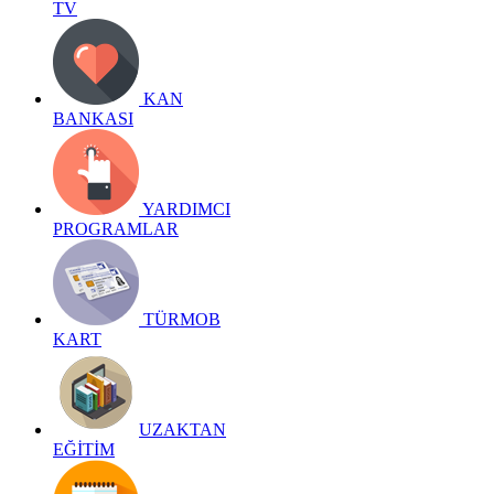
TV
KAN
BANKASI
YARDIMCI
PROGRAMLAR
TÜRMOB
KART
UZAKTAN
EĞİTİM