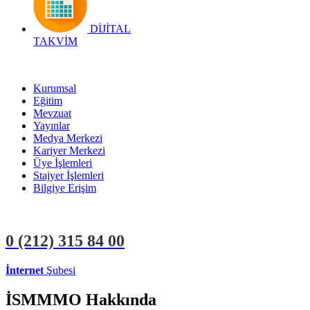
DİJİTAL
TAKVİM
Kurumsal
Eğitim
Mevzuat
Yayınlar
Medya Merkezi
Kariyer Merkezi
Üye İşlemleri
Stajyer İşlemleri
Bilgiye Erişim
0 (212)
315 84 00
İnternet
Şubesi
ÜYE İŞLEMLERİ
STAJYER İŞLEMLERİ
İSMMMO Hakkında