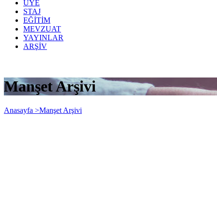
ÜYE
STAJ
EĞİTİM
MEVZUAT
YAYINLAR
ARŞİV
Manşet Arşivi
Anasayfa >
Manşet Arşivi