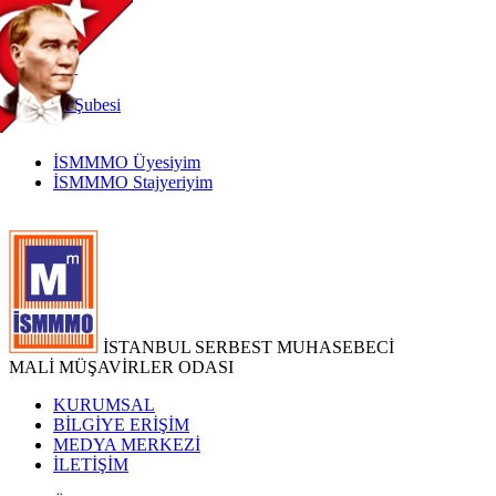
TR
|
EN
İnternet
Şubesi
İSMMMO Üyesiyim
İSMMMO Stajyeriyim
İSTANBUL SERBEST MUHASEBECİ
MALİ MÜŞAVİRLER ODASI
KURUMSAL
BİLGİYE ERİŞİM
MEDYA MERKEZİ
İLETİŞİM