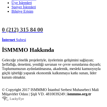
Üye İşlemleri
Stajyer İşlemleri
Bilgiye Erişim
0 (212)
315 84 00
İnternet
Şubesi
ÜYE İŞLEMLERİ
STAJYER İŞLEMLERİ
İSMMMO Hakkında
Geleceğe yönelik projeleriyle, üyelerinin gelişimini sağlayan;
Şeffaflığı, denetimi, yeniliği savunan ve çevre sorunlarına duyarlı;
Toplumumuzun aydınlatılmasına, akademik, mesleki kamuoyuyla
güçlü işbirliği yaparak ekonomik kalkınmaya katkı sunan, lider
kurum olmaktır.
© Copyright 2017 ISMMMO İstanbul Serbest Muhasebeci Mali
Müşavirler Odası | Şişli VD. 4810039249 |
ismmmo.org.tr