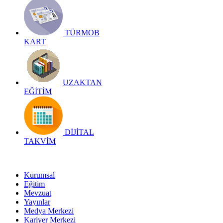
TÜRMOB
KART
UZAKTAN
EĞİTİM
DİJİTAL
TAKVİM
Kurumsal
Eğitim
Mevzuat
Yayınlar
Medya Merkezi
Kariyer Merkezi