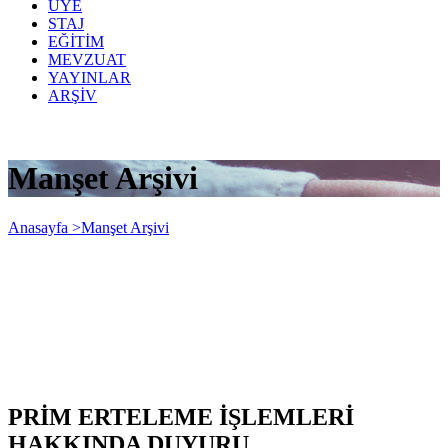
ÜYE
STAJ
EĞİTİM
MEVZUAT
YAYINLAR
ARŞİV
Manşet Arşivi
Anasayfa >
Manşet Arşivi
PRİM ERTELEME İŞLEMLERİ
HAKKINDA DUYURU