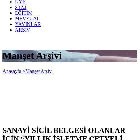
ÜYE
STAJ
EĞİTİM
MEVZUAT
YAYINLAR
ARŞİV
Manşet Arşivi
Anasayfa >
Manşet Arşivi
SANAYİ SİCİL BELGESİ OLANLAR
İÇİN “YILLIK İŞLETME CETVELİ