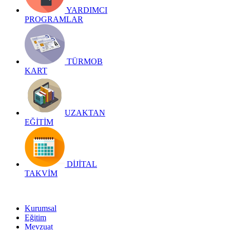
YARDIMCI
PROGRAMLAR
TÜRMOB
KART
UZAKTAN
EĞİTİM
DİJİTAL
TAKVİM
Kurumsal
Eğitim
Mevzuat