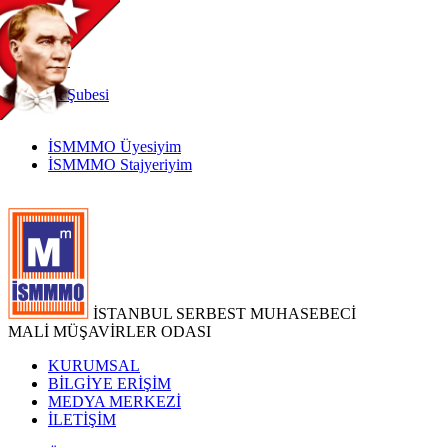
TR
|
EN
İnternet
Şubesi
İSMMMO Üyesiyim
İSMMMO Stajyeriyim
İSTANBUL SERBEST MUHASEBECİ
MALİ MÜŞAVİRLER ODASI
KURUMSAL
BİLGİYE ERİŞİM
MEDYA MERKEZİ
İLETİŞİM