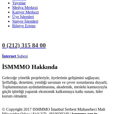
Yayınlar
Medya Merkezi
Kariyer Merkezi
Üye İşlemleri
Stajyer İşlemleri
Bilgiye Erişim
0 (212)
315 84 00
İnternet
Şubesi
ÜYE İŞLEMLERİ
STAJYER İŞLEMLERİ
İSMMMO Hakkında
Geleceğe yönelik projeleriyle, üyelerinin gelişimini sağlayan;
Şeffaflığı, denetimi, yeniliği savunan ve çevre sorunlarına duyarlı;
Toplumumuzun aydınlatılmasına, akademik, mesleki kamuoyuyla
güçlü işbirliği yaparak ekonomik kalkınmaya katkı sunan, lider
kurum olmaktır.
© Copyright 2017 ISMMMO İstanbul Serbest Muhasebeci Mali
Müşavirler Odası | Şişli VD. 4810039249 |
ismmmo.org.tr