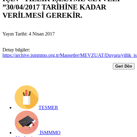
”30/04/2017 TARİHİNE KADAR
VERİLMESİ GEREKİR.
Yayın Tarihi: 4 Nisan 2017
Detay bilgiler:
https://archive.ismmmo.org.tr/Mansetler/MEVZUAT/Duyuru/yillik_is
Geri Dön
TESMER
İSMMMO