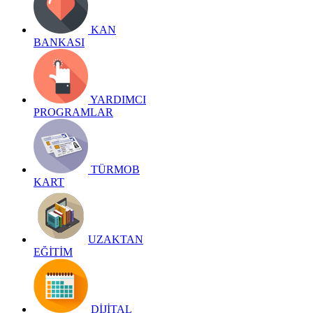
KAN
BANKASI
YARDIMCI
PROGRAMLAR
TÜRMOB
KART
UZAKTAN
EĞİTİM
DİJİTAL