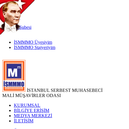
TR
|
EN
İnternet
Şubesi
İSMMMO Üyesiyim
İSMMMO Stajyeriyim
İSTANBUL SERBEST MUHASEBECİ
MALİ MÜŞAVİRLER ODASI
KURUMSAL
BİLGİYE ERİŞİM
MEDYA MERKEZİ
İLETİŞİM