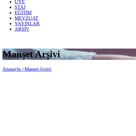
ÜYE
STAJ
EĞİTİM
MEVZUAT
YAYINLAR
ARŞİV
Manşet Arşivi
Anasayfa >
Manşet Arşivi