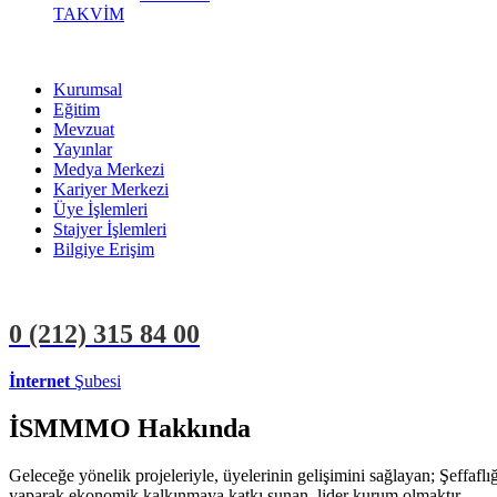
TAKVİM
Kurumsal
Eğitim
Mevzuat
Yayınlar
Medya Merkezi
Kariyer Merkezi
Üye İşlemleri
Stajyer İşlemleri
Bilgiye Erişim
0 (212)
315 84 00
İnternet
Şubesi
ÜYE İŞLEMLERİ
STAJYER İŞLEMLERİ
İSMMMO Hakkında
Geleceğe yönelik projeleriyle, üyelerinin gelişimini sağlayan; Şeffaf
yaparak ekonomik kalkınmaya katkı sunan, lider kurum olmaktır.