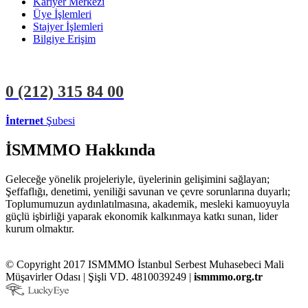
Kariyer Merkezi
Üye İşlemleri
Stajyer İşlemleri
Bilgiye Erişim
0 (212)
315 84 00
İnternet
Şubesi
ÜYE İŞLEMLERİ
STAJYER İŞLEMLERİ
İSMMMO Hakkında
Geleceğe yönelik projeleriyle, üyelerinin gelişimini sağlayan;
Şeffaflığı, denetimi, yeniliği savunan ve çevre sorunlarına duyarlı;
Toplumumuzun aydınlatılmasına, akademik, mesleki kamuoyuyla
güçlü işbirliği yaparak ekonomik kalkınmaya katkı sunan, lider
kurum olmaktır.
© Copyright 2017 ISMMMO İstanbul Serbest Muhasebeci Mali
Müşavirler Odası | Şişli VD. 4810039249 |
ismmmo.org.tr