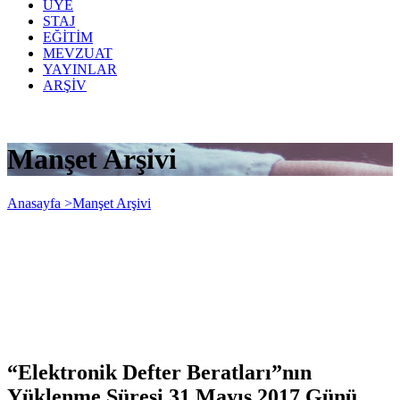
ÜYE
STAJ
EĞİTİM
MEVZUAT
YAYINLAR
ARŞİV
Manşet Arşivi
Anasayfa >
Manşet Arşivi
“Elektronik Defter Beratları”nın
Yüklenme Süresi 31 Mayıs 2017 Günü