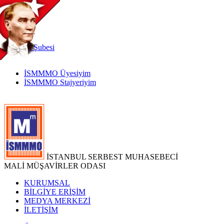
TR
|
EN
İnternet
Şubesi
İSMMMO Üyesiyim
İSMMMO Stajyeriyim
İSTANBUL SERBEST MUHASEBECİ
MALİ MÜŞAVİRLER ODASI
KURUMSAL
BİLGİYE ERİŞİM
MEDYA MERKEZİ
İLETİŞİM