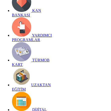
KAN
BANKASI
YARDIMCI
PROGRAMLAR
TÜRMOB
KART
UZAKTAN
EĞİTİM
DİJİTAL