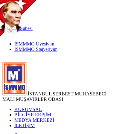
TR
|
EN
İnternet
Şubesi
İSMMMO Üyesiyim
İSMMMO Stajyeriyim
İSTANBUL SERBEST MUHASEBECİ
MALİ MÜŞAVİRLER ODASI
KURUMSAL
BİLGİYE ERİŞİM
MEDYA MERKEZİ
İLETİŞİM