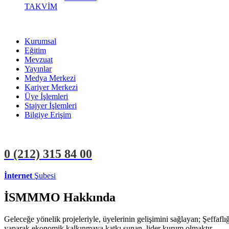
TAKVİM
Kurumsal
Eğitim
Mevzuat
Yayınlar
Medya Merkezi
Kariyer Merkezi
Üye İşlemleri
Stajyer İşlemleri
Bilgiye Erişim
0 (212)
315 84 00
İnternet
Şubesi
ÜYE İŞLEMLERİ
STAJYER İŞLEMLERİ
İSMMMO Hakkında
Geleceğe yönelik projeleriyle, üyelerinin gelişimini sağlayan; Şeffaf
yaparak ekonomik kalkınmaya katkı sunan, lider kurum olmaktır.