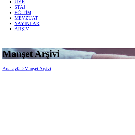
ÜYE
STAJ
EĞİTİM
MEVZUAT
YAYINLAR
ARŞİV
Manşet Arşivi
Anasayfa >
Manşet Arşivi