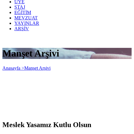
ÜYE
STAJ
EĞİTİM
MEVZUAT
YAYINLAR
ARŞİV
Manşet Arşivi
Anasayfa >
Manşet Arşivi
Meslek Yasamız Kutlu Olsun