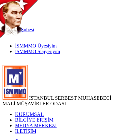
TR
|
EN
İnternet
Şubesi
İSMMMO Üyesiyim
İSMMMO Stajyeriyim
İSTANBUL SERBEST MUHASEBECİ
MALİ MÜŞAVİRLER ODASI
KURUMSAL
BİLGİYE ERİŞİM
MEDYA MERKEZİ
İLETİŞİM