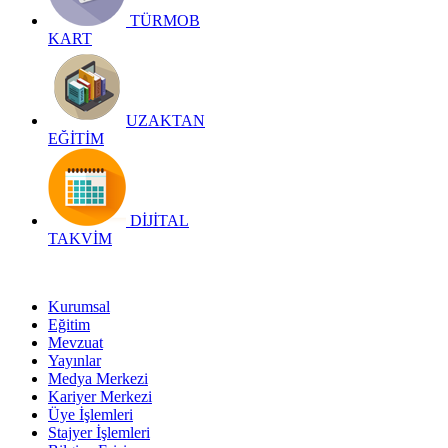
TÜRMOB
KART
UZAKTAN
EĞİTİM
DİJİTAL
TAKVİM
Kurumsal
Eğitim
Mevzuat
Yayınlar
Medya Merkezi
Kariyer Merkezi
Üye İşlemleri
Stajyer İşlemleri