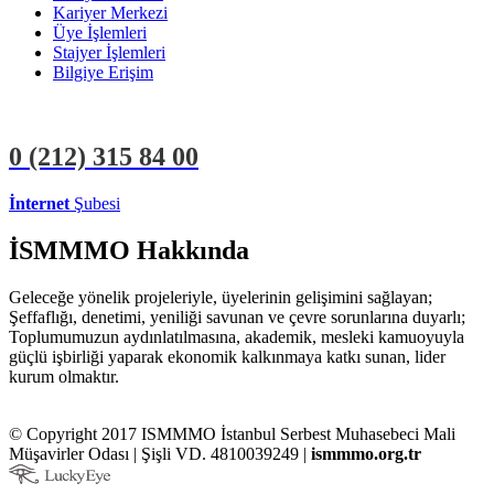
Kariyer Merkezi
Üye İşlemleri
Stajyer İşlemleri
Bilgiye Erişim
0 (212)
315 84 00
İnternet
Şubesi
ÜYE İŞLEMLERİ
STAJYER İŞLEMLERİ
İSMMMO Hakkında
Geleceğe yönelik projeleriyle, üyelerinin gelişimini sağlayan;
Şeffaflığı, denetimi, yeniliği savunan ve çevre sorunlarına duyarlı;
Toplumumuzun aydınlatılmasına, akademik, mesleki kamuoyuyla
güçlü işbirliği yaparak ekonomik kalkınmaya katkı sunan, lider
kurum olmaktır.
© Copyright 2017 ISMMMO İstanbul Serbest Muhasebeci Mali
Müşavirler Odası | Şişli VD. 4810039249 |
ismmmo.org.tr