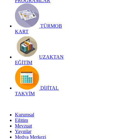
PROGRAMLAR
TÜRMOB
KART
UZAKTAN
EĞİTİM
DİJİTAL
TAKVİM
Kurumsal
Eğitim
Mevzuat
Yayınlar
Medya Merkezi