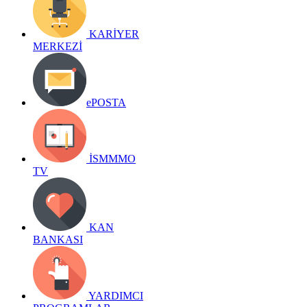
KARİYER
MERKEZİ
ePOSTA
İSMMMO
TV
KAN
BANKASI
YARDIMCI