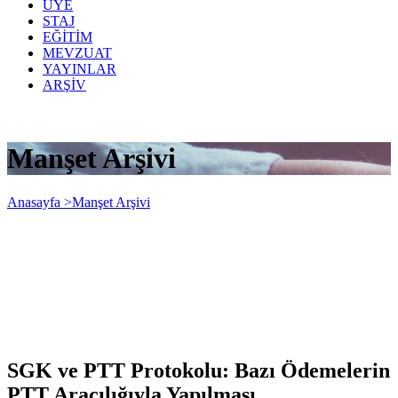
ÜYE
STAJ
EĞİTİM
MEVZUAT
YAYINLAR
ARŞİV
Manşet Arşivi
Anasayfa >
Manşet Arşivi
SGK ve PTT Protokolu: Bazı Ödemelerin
PTT Aracılığıyla Yapılması