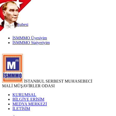
TR
|
EN
İnternet
Şubesi
İSMMMO Üyesiyim
İSMMMO Stajyeriyim
İSTANBUL SERBEST MUHASEBECİ
MALİ MÜŞAVİRLER ODASI
KURUMSAL
BİLGİYE ERİŞİM
MEDYA MERKEZİ
İLETİŞİM