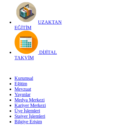
UZAKTAN
EĞİTİM
DİJİTAL
TAKVİM
Kurumsal
Eğitim
Mevzuat
Yayınlar
Medya Merkezi
Kariyer Merkezi
Üye İşlemleri
Stajyer İşlemleri
Bilgiye Erişim