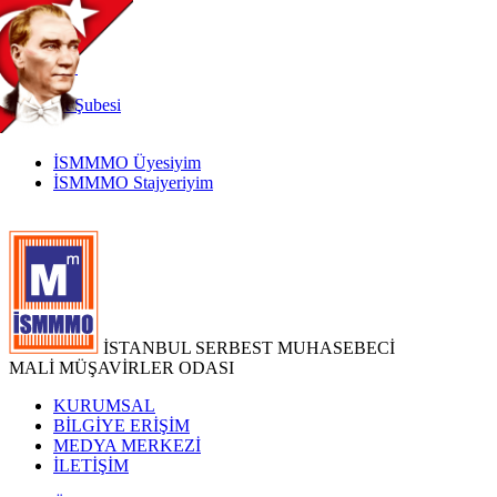
TR
|
EN
İnternet
Şubesi
İSMMMO Üyesiyim
İSMMMO Stajyeriyim
İSTANBUL SERBEST MUHASEBECİ
MALİ MÜŞAVİRLER ODASI
KURUMSAL
BİLGİYE ERİŞİM
MEDYA MERKEZİ
İLETİŞİM