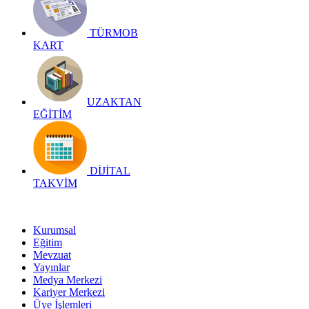
TÜRMOB
KART
UZAKTAN
EĞİTİM
DİJİTAL
TAKVİM
Kurumsal
Eğitim
Mevzuat
Yayınlar
Medya Merkezi
Kariyer Merkezi
Üye İşlemleri