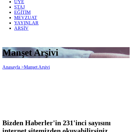
ÜYE
STAJ
EĞİTİM
MEVZUAT
YAYINLAR
ARŞİV
Manşet Arşivi
Anasayfa >
Manşet Arşivi
Bizden Haberler'in 231'inci sayısını
internet sitemizden okuyabilirsiniz...