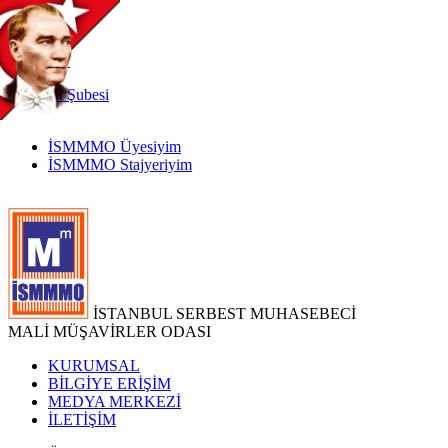
TR
|
EN
İnternet
Şubesi
İSMMMO Üyesiyim
İSMMMO Stajyeriyim
İSTANBUL SERBEST MUHASEBECİ
MALİ MÜŞAVİRLER ODASI
KURUMSAL
BİLGİYE ERİŞİM
MEDYA MERKEZİ
İLETİŞİM