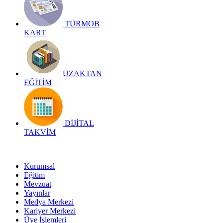
TÜRMOB
KART
UZAKTAN
EĞİTİM
DİJİTAL
TAKVİM
Kurumsal
Eğitim
Mevzuat
Yayınlar
Medya Merkezi
Kariyer Merkezi
Üye İşlemleri