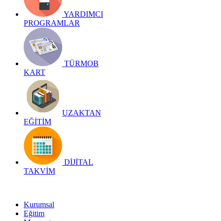
YARDIMCI
PROGRAMLAR
TÜRMOB
KART
UZAKTAN
EĞİTİM
DİJİTAL
TAKVİM
Kurumsal
Eğitim