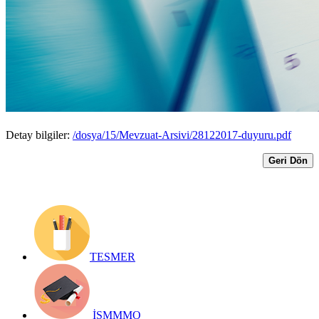
SERMAYE ARTIRIMLARINDA
ÖDENMESİ GEREKEN REKABET
KURUMU PAYI ÖDEMELERİ
Yayın Tarihi: 28 Aralık 2017
Detay bilgiler:
/dosya/15/Mevzuat-Arsivi/28122017-duyuru.pdf
Geri Dön
TESMER
İSMMMO