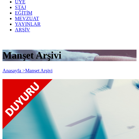
ÜYE
STAJ
EĞİTİM
MEVZUAT
YAYINLAR
ARŞİV
Manşet Arşivi
Anasayfa >
Manşet Arşivi
02.01.2018 TARİHİNDEN İTİBAREN
ŞİRKET KURULUŞLARI VE