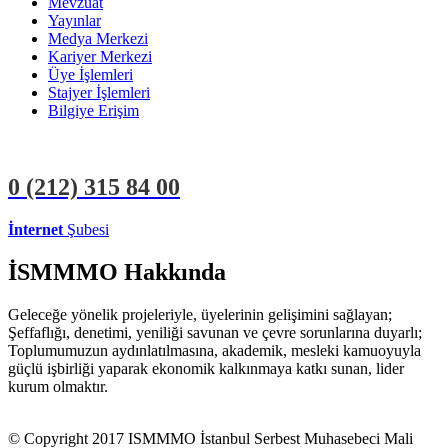
Mevzuat
Yayınlar
Medya Merkezi
Kariyer Merkezi
Üye İşlemleri
Stajyer İşlemleri
Bilgiye Erişim
0 (212)
315 84 00
İnternet
Şubesi
ÜYE İŞLEMLERİ
STAJYER İŞLEMLERİ
İSMMMO Hakkında
Geleceğe yönelik projeleriyle, üyelerinin gelişimini sağlayan;
Şeffaflığı, denetimi, yeniliği savunan ve çevre sorunlarına duyarlı;
Toplumumuzun aydınlatılmasına, akademik, mesleki kamuoyuyla
güçlü işbirliği yaparak ekonomik kalkınmaya katkı sunan, lider
kurum olmaktır.
© Copyright 2017 ISMMMO İstanbul Serbest Muhasebeci Mali