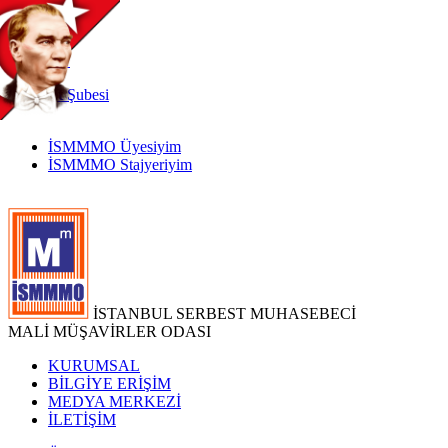
TR
|
EN
İnternet
Şubesi
İSMMMO Üyesiyim
İSMMMO Stajyeriyim
İSTANBUL SERBEST MUHASEBECİ
MALİ MÜŞAVİRLER ODASI
KURUMSAL
BİLGİYE ERİŞİM
MEDYA MERKEZİ
İLETİŞİM