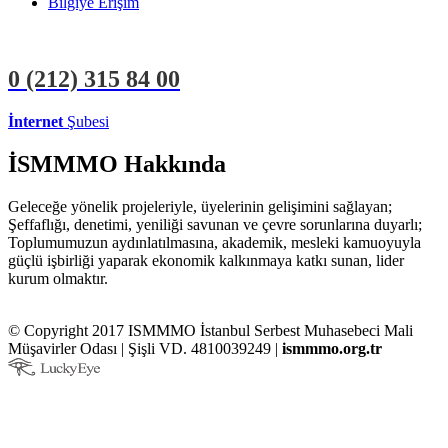
Bilgiye Erişim
0 (212)
315 84 00
İnternet
Şubesi
ÜYE İŞLEMLERİ
STAJYER İŞLEMLERİ
İSMMMO Hakkında
Geleceğe yönelik projeleriyle, üyelerinin gelişimini sağlayan;
Şeffaflığı, denetimi, yeniliği savunan ve çevre sorunlarına duyarlı;
Toplumumuzun aydınlatılmasına, akademik, mesleki kamuoyuyla
güçlü işbirliği yaparak ekonomik kalkınmaya katkı sunan, lider
kurum olmaktır.
© Copyright 2017 ISMMMO İstanbul Serbest Muhasebeci Mali
Müşavirler Odası | Şişli VD. 4810039249 |
ismmmo.org.tr