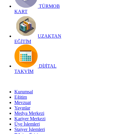
TÜRMOB
KART
UZAKTAN
EĞİTİM
DİJİTAL
TAKVİM
Kurumsal
Eğitim
Mevzuat
Yayınlar
Medya Merkezi
Kariyer Merkezi
Üye İşlemleri
Stajyer İşlemleri