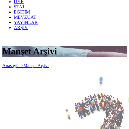
ÜYE
STAJ
EĞİTİM
MEVZUAT
YAYINLAR
ARŞİV
Manşet Arşivi
Anasayfa >
Manşet Arşivi
MUTLU YILLAR