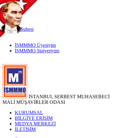
TR
|
EN
İnternet
Şubesi
İSMMMO Üyesiyim
İSMMMO Stajyeriyim
İSTANBUL SERBEST MUHASEBECİ
MALİ MÜŞAVİRLER ODASI
KURUMSAL
BİLGİYE ERİŞİM
MEDYA MERKEZİ
İLETİŞİM