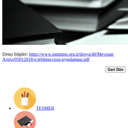
DANIŞTAY VERGİ DAVA DAİRELERİ
KURULU KARARI HAKKINDA
AÇIKLAMA
Yayın Tarihi: 5 Ocak 2018
Detay bilgiler:
https://www.ismmmo.org.tr/dosya/40/Mevzuat-
Arsivi/05012018-e-tebligat-ceza-uygulamasi.pdf
Geri Dön
TESMER