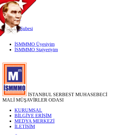
TR
|
EN
İnternet
Şubesi
İSMMMO Üyesiyim
İSMMMO Stajyeriyim
İSTANBUL SERBEST MUHASEBECİ
MALİ MÜŞAVİRLER ODASI
KURUMSAL
BİLGİYE ERİŞİM
MEDYA MERKEZİ
İLETİŞİM