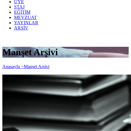
ÜYE
STAJ
EĞİTİM
MEVZUAT
YAYINLAR
ARŞİV
Manşet Arşivi
Anasayfa >
Manşet Arşivi
E-TEBLİGAT UYGULAMASINDA
CEZA KESİLEMEYECEĞİNE İLİŞKİN