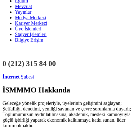
Eğitim
Mevzuat
Yayınlar
Medya Merkezi
Kariyer Merkezi
Üye İşlemleri
Stajyer İşlemleri
Bilgiye Erişim
0 (212)
315 84 00
İnternet
Şubesi
ÜYE İŞLEMLERİ
STAJYER İŞLEMLERİ
İSMMMO Hakkında
Geleceğe yönelik projeleriyle, üyelerinin gelişimini sağlayan;
Şeffaflığı, denetimi, yeniliği savunan ve çevre sorunlarına duyarlı;
Toplumumuzun aydınlatılmasına, akademik, mesleki kamuoyuyla
güçlü işbirliği yaparak ekonomik kalkınmaya katkı sunan, lider
kurum olmaktır.