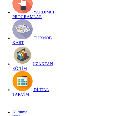
YARDIMCI
PROGRAMLAR
TÜRMOB
KART
UZAKTAN
EĞİTİM
DİJİTAL
TAKVİM
Kurumsal